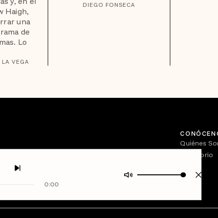
as y, en el
DIEGO FONSECA
w Haigh,
rrar una
rama de
mas. Lo
 LA VEGA
CONÓCEN
Quiénes S
Directorio
0:00