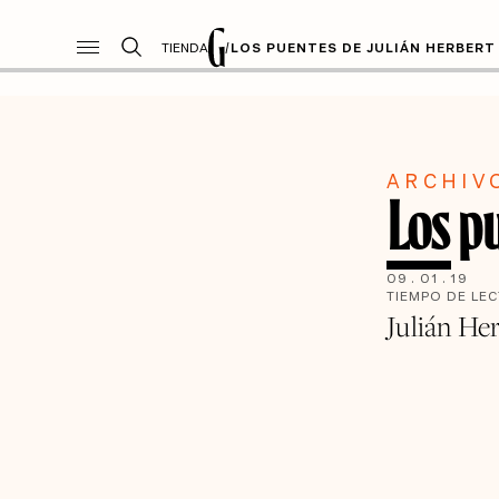
TIENDA
/
LOS PUENTES DE JULIÁN HERBERT
ARCHIV
Los p
09
.
01
.
19
TIEMPO DE LE
Julián He