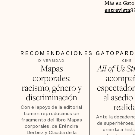
Más en Gato
entrevista
S
RECOMENDACIONES GATOPAR
DIVERSIDAD
CINE
Mapas
All of Us St
corporales:
acompañ
racismo, género y
espectador
discriminación
al asedio 
realid
Con el apoyo de la editorial
Lumen reproducimos un
Ante la decadenci
fragmento del libro Mapas
de superhéroes, 
corporales, de Eréndira
orienta a hist
Derbez y Claudia de la