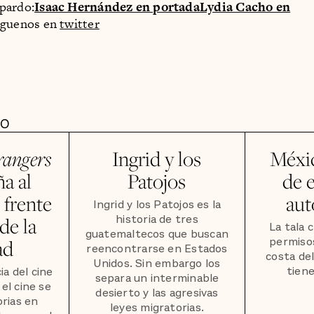
pardo:
Isaac Hernández en portada
Lydia Cacho en
íguenos en
twitter
DO
rangers
Ingrid y los
Méxic
a al
Patojos
de 
 frente
aut
Ingrid y los Patojos es la
historia de tres
de la
La tala 
guatemaltecos que buscan
permisos
ad
reencontrarse en Estados
costa de
Unidos. Sin embargo los
tiene
a del cine
separa un interminable
el cine se
desierto y las agresivas
orias en
leyes migratorias.