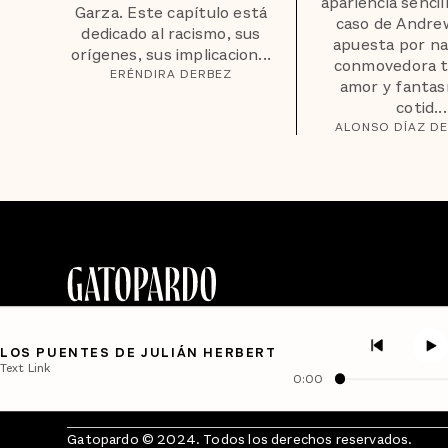
apariencia sencill
Garza. Este capítulo está
caso de Andre
dedicado al racismo, sus
apuesta por na
orígenes, sus implicacion...
conmovedora t
ERÉNDIRA DERBEZ
amor y fantas
cotid...
ALONSO DÍAZ DE
LOS PUENTES DE JULIÁN HERBERT
Text Link
0:00
Gatopardo © 2024. Todos los derechos reservados.