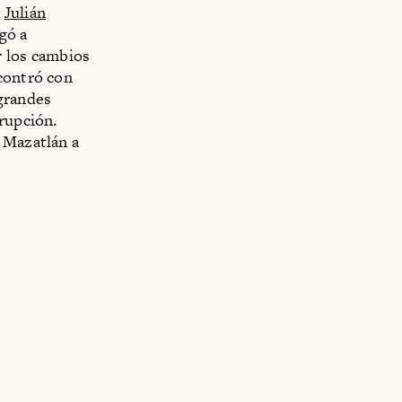
o
Julián
gó a
r los cambios
ncontró con
 grandes
rrupción.
 Mazatlán a