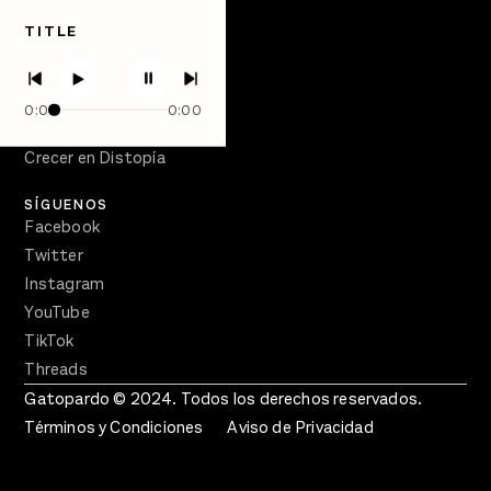
Quiénes Somos
TITLE
Directorio
PÓDCASTS
Semanario Gatopardo
0:00
0:00
En Qué Momento
Crecer en Distopía
SÍGUENOS
Facebook
Twitter
Instagram
YouTube
TikTok
Threads
Gatopardo © 2024. Todos los derechos reservados.
Términos y Condiciones
Aviso de Privacidad