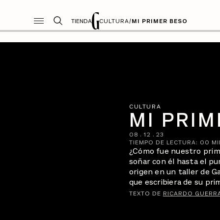
TIENDA
CULTURA
/
MI PRIMER BESO
CULTURA
MI PRIM
08
.
12
.
23
TIEMPO DE LECTURA:
00
MI
¿Cómo fue nuestro prim
soñar con él hasta el pu
origen en un taller de G
que escribiera de su pri
TEXTO DE
RICARDO GUERRA