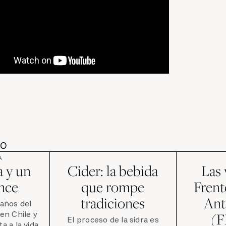
DO
A
 y un
Cider: la bebida
Las 
nce
que rompe
Frent
tradiciones
An
años del
en Chile y
(
El proceso de la sidra es
a a la vida