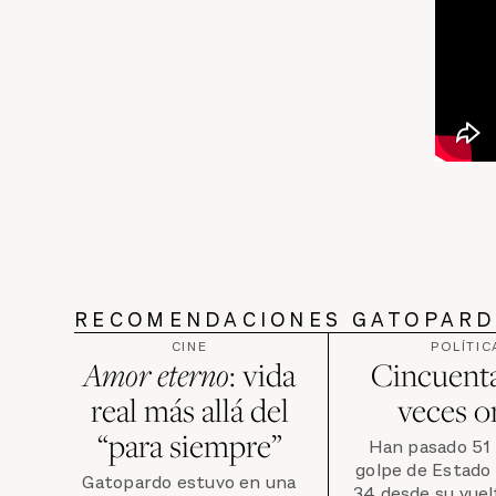
RECOMENDACIONES GATOPAR
CINE
POLÍTIC
Amor eterno
: vida
Cincuenta
real más allá del
veces o
“para siempre”
Han pasado 51 
golpe de Estado 
Gatopardo estuvo en una
34 desde su vuelt