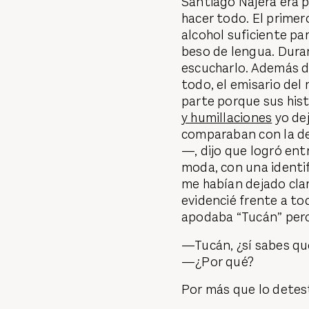
Santiago Nájera era 
hacer todo. El primer
alcohol suficiente pa
beso de lengua. Duran
escucharlo. Además d
todo, el emisario del
parte porque sus his
y humillaciones
yo dej
comparaban con la de
—, dijo que logró en
moda, con una identif
me habían dejado clar
evidencié frente a tod
apodaba “Tucán” pero 
—Tucán, ¿sí sabes qu
—¿Por qué?
Por más que lo detest