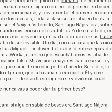
popular porque en quinto de
primaria
fue el primero 
o en fumarse un cigarro entero, el primero en beber
ra emborracharse, y, obviamente, el primero en dar u
te los recesos, toda la clase se juntaba en bolita a
e ser el
bully
más temido, Santiago Nájera era, sobr
 mundo misterioso de los adultos. Yo le creía todo, e
torias me convencían, en parte porque con sus
burla
aba de ser invisible. Un día, con esa cara que las niñ
 Luis Miguel —incluyendo los dos dientes separado
trar a Worka, el antro que escuchábamos estaba de
icación falsa. Mis vecinos mayores iban a ese sitio y
o que nadie de mi edad podría hacerlo. Se lo dije, lo
o el grupo, que la hazaña no era cierta. Él ya me
a partir de ese día su ingenio se volvió más cruel:
e nunca vas a poder dar tu primer beso?
ara, si alguien sabía de besos era Santiago Nájera.