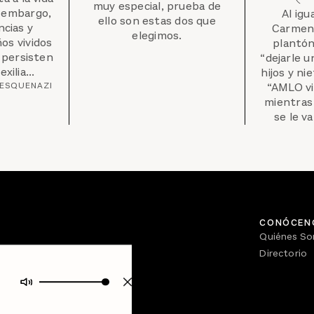
muy especial, prueba de
n embargo,
Al igu
ello son estas dos que
ncias y
Carmen 
elegimos.
os vividos
plantón
 persisten
“dejarle u
xilia...
hijos y ni
 ESQUENAZI
“AMLO vi
mientras
se le v
CONÓCEN
Quiénes S
Directorio