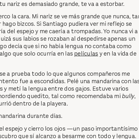
 tu nariz es demasiado grande, te va a estorbar.
erco la cara. Mi nariz se ve más grande que nunca, ta
 hago bizcos. Si Santiago pudiera ver mi reflejo se
ría del espejo y me caería a trompadas. Yo nunca vi a
uizá sus labios se rozaban al despedirse apenas un
go decía que si no había lengua no contaba como
algo que solo ocurría en las
películas
y en la vida de
use a prueba todo lo que algunos compañeros me
 intento fue a escondidas. Pelé una mandarina con la
s y metí la lengua entre dos gajos. Estuve varios
mordiendo quedito, tal como recomendaba mi
bully
,
urrió dentro de la playera.
mandarina durante días.
el espejo y cierro los ojos —un paso importantísimo
scubro que sí alcanzo a besarme con todo y lengua.