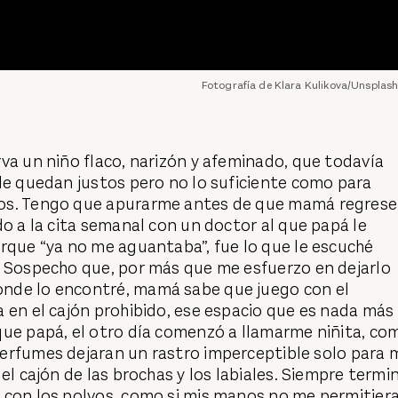
Fotografía de Klara Kulikova/Unsplash
va un niño flaco, narizón y afeminado, que todavía
le quedan justos pero no lo suficiente como para
os. Tengo que apurarme antes de que mamá regrese
do a la cita semanal con un doctor al que papá le
rque “ya no me aguantaba”, fue lo que le escuché
. Sospecho que, por más que me esfuerzo en dejarlo
nde lo encontré, mamá sabe que juego con el
 en el cajón prohibido, ese espacio que es nada más
que papá, el otro día comenzó a llamarme niñita, co
perfumes dejaran un rastro imperceptible solo para m
el cajón de las brochas y los labiales. Siempre termi
 con los polvos, como si mis manos no me permitier