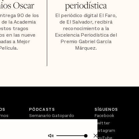
ios Oscar
periodística
entrega 90 de los
El periódico digital El Faro,
 de la Academia
de El Salvador, recibirá
estos tragos
reconocimiento a la
os en las nueve
Excelencia Periodística del
adas a Mejor
Premio Gabriel García
Película.
Márquez.
OS
PÓDCASTS
SÍGUENOS
omos
Semanario Gatopardo
Facebook
En Qué Momento
Twitter
Crecer en Distopía
Instagram
YouTube