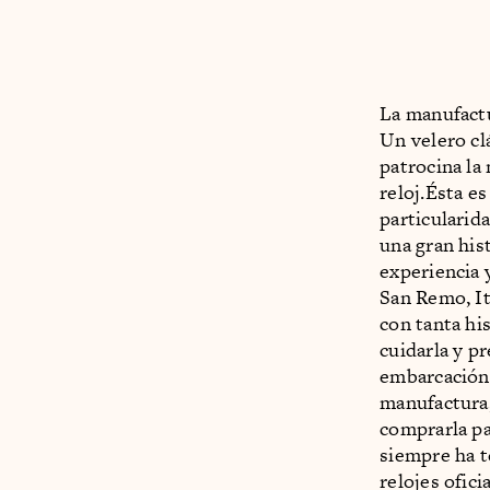
La manufactu
Un velero cl
patrocina la
reloj.Ésta es
particularid
una gran his
experiencia 
San Remo, It
con tanta his
cuidarla y p
embarcación 
manufactura,
comprarla pa
siempre ha t
relojes ofici