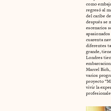
como embajad
regresó al m
del caribe d
después se 
escenarios s
apasionados 
cuarenta nav
diferentes t
grande, tien
Londres tien
embarcacione
Marcel Bich,
varios progra
proyecto “M
vivir la exp
profesionale