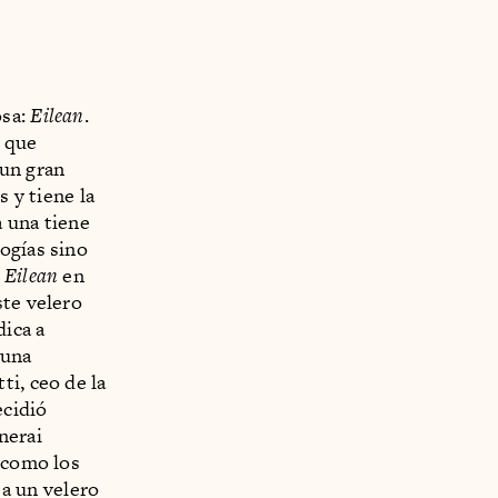
osa:
Eilean
.
e que
 un gran
s y tiene la
 una tiene
ogías sino
a
Eilean
en
ste velero
dica a
 una
ti, ceo de la
ecidió
nerai
n como los
 a un velero