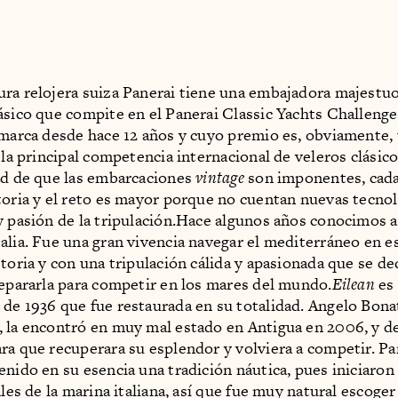
ra relojera suiza Panerai tiene una embajadora majestu
ásico que compite en el Panerai Classic Yachts Challeng
 marca desde hace 12 años y cuyo premio es, obviamente,
 la principal competencia internacional de veleros clásico
ad de que las embarcaciones
vintage
son imponentes, cada
toria y el reto es mayor porque no cuentan nuevas tecnol
y pasión de la tripulación.Hace algunos años conocimos 
alia. Fue una gran vivencia navegar el mediterráneo en e
toria y con una tripulación cálida y apasionada que se de
repararla para competir en los mares del mundo.
Eilean
es
de 1936 que fue restaurada en su totalidad. Angelo Bonat
 la encontró en muy mal estado en Antigua en 2006, y d
ra que recuperara su esplendor y volviera a competir. Pa
enido en su esencia una tradición náutica, pues iniciaro
ales de la marina italiana, así que fue muy natural escoger