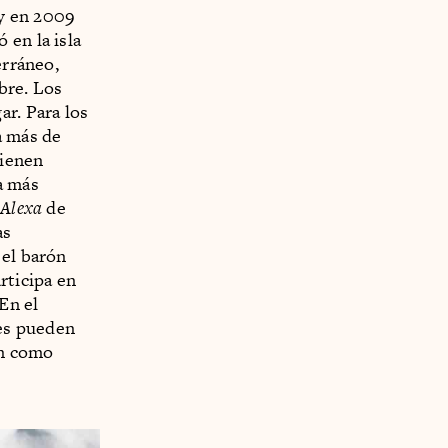
 y en 2009
 en la isla
erráneo,
bre. Los
ar. Para los
a más de
tienen
la más
.
Alexa
de
as
 el barón
ticipa en
En el
es pueden
ón como