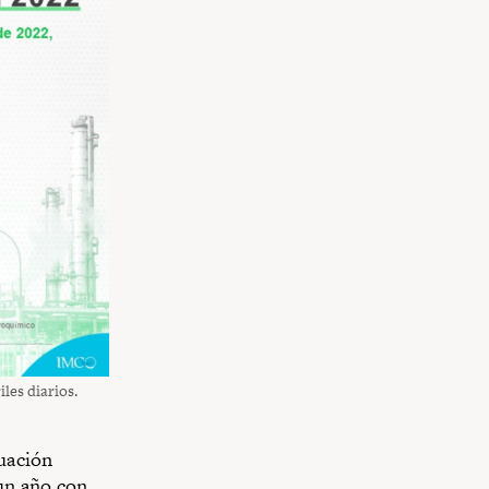
les diarios.
tuación
un año con