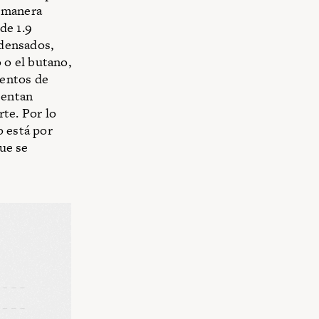
a manera
de 1.9
ndensados,
 o el butano,
ientos de
sentan
te. Por lo
o está por
que se