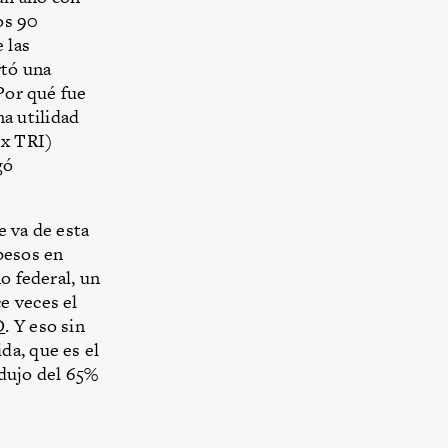
os 90
 las
rtó una
¿Por qué fue
a utilidad
ex TRI)
gó
e va de esta
pesos en
o federal, un
e veces el
O
. Y eso sin
da, que es el
edujo del 65%