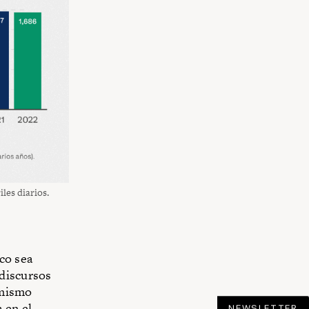
les diarios.
co sea
 discursos
 mismo
 en el
NEWSLETTER