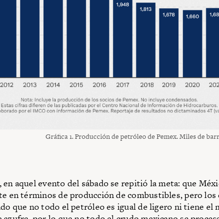
Gráfica 1. Producción de petróleo de Pemex. Miles de barri
 en aquel evento del sábado se repitió la meta: que Méxi
te en términos de producción de combustibles, pero los
ado que no todo el petróleo es igual de ligero ni tiene el
 azufre, por lo que no todo el crudo mexicano se procesa