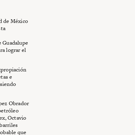
ad de México
sta
de Guadalupe
a lograr el
xpropiación
etas e
 siendo
ópez Obrador
petróleo
mex, Octavio
barriles
robable que