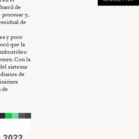
barril de
 procesar y,
residual de
sa y poco
vocó que la
combustóleo
Pemex. Con la
del sistema
 diarios de
iniciara
a de