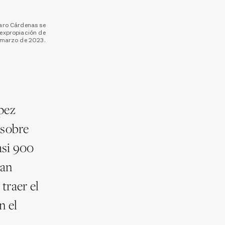
aro Cárdenas se
 expropiación de
e marzo de 2023.
pez
 sobre
asi 900
han
traer el
n el