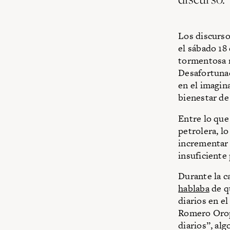
Los discurso
el sábado 18
tormentosa r
Desafortunad
en el imagin
bienestar de
Entre lo que
petrolera, lo
incrementar 
insuficiente 
Durante la c
hablaba
de qu
diarios en e
Romero Oro
diarios”, al