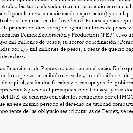
petróleo bastante elevados (con un promedio cercano a l
barril para la mezcla mexicana de exportación) y en el que
roleras tuvieron resultados récord, Pemex apenas repo
a (la primera en diez años) de 23 mil millones de pesos. 
mientras Pemex Exploración y Producción (PEP) tuvo un
 190 mil millones de pesos, su sector de refinación (Pem
idas por 177 mil millones de pesos, a pesar de que no pa
i derechos.
os financieros de Pemex no ocurren en el vacío. En lo qu
ón, la empresa ha recibido cerca de 900 mil millones de 
 de capital, estímulos fiscales y otros apoyos del gobiern
presenta 8.3 veces el presupuesto de Conacyt y casi doc
 del INE, de acuerdo con
cálculos realizados por el IMC
ue en ese mismo periodo el derecho de utilidad comparti
mponente de las obligaciones tributarias de Pemex, se r