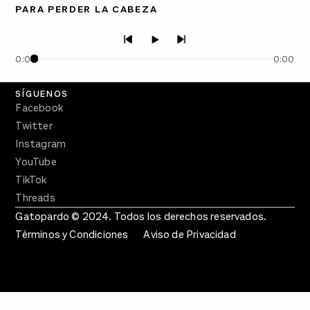
PARA PERDER LA CABEZA
PÓDCASTS
Semanario Gatopardo
En Qué Momento
0:00
0:00
Crecer en Distopía
SÍGUENOS
Facebook
Twitter
Instagram
YouTube
TikTok
Threads
Gatopardo © 2024. Todos los derechos reservados.
Términos y Condiciones
Aviso de Privacidad