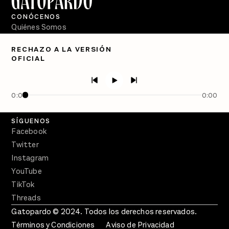
CONÓCENOS
Quiénes Somos
Directorio
RECHAZO A LA VERSIÓN
OFICIAL
PÓDCASTS
Semanario Gatopardo
En Qué Momento
0:00
0:00
Crecer en Distopía
SÍGUENOS
Facebook
Twitter
Instagram
YouTube
TikTok
Threads
Gatopardo © 2024. Todos los derechos reservados.
Términos y Condiciones
Aviso de Privacidad