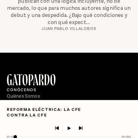
publican con una lógica incluyente, no de
mercado, lo que para muchos autores significa un
debut y una despedida. ¿Bajo qué condiciones y
con qué expect...
JUAN PABLO VILLALOBOS
CONÓCENOS
Quiénes Somos
Directorio
REFORMA ELÉCTRICA: LA CFE
CONTRA LA CFE
PÓDCASTS
Semanario Gatopardo
En Qué Momento
0:00
0:00