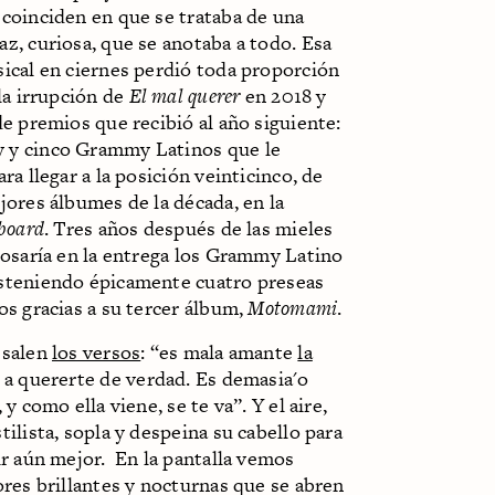
 coinciden en que se trataba de una
z, curiosa, que se anotaba a todo. Esa
sical en ciernes perdió toda proporción
 la irrupción de
El mal querer
en 2018 y
de premios que recibió al año siguiente:
y cinco Grammy Latinos que le
ara llegar a la posición veinticinco, de
jores álbumes de la década, en la
lboard
. Tres años después de las mieles
posaría en la entrega los Grammy Latino
steniendo épicamente cuatro preseas
os gracias a su tercer álbum,
Motomami
.
 salen
los versos
: “es mala amante
la
a a quererte de verdad. Es demasia'o
 y como ella viene, se te va”. Y el aire,
tilista, sopla y despeina su cabello para
ir aún mejor. En la pantalla vemos
ores brillantes y nocturnas que se abren