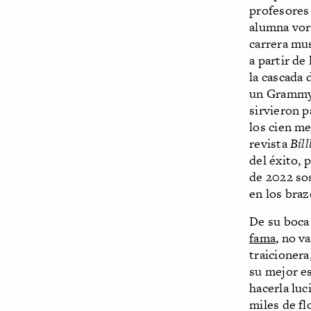
profesores
alumna vora
carrera mu
a partir de
la cascada 
un Grammy 
sirvieron p
los cien me
revista
Bil
del éxito, 
de 2022 so
en los braz
De su boca
fama
, no v
traicionera,
su mejor es
hacerla luc
miles de fl