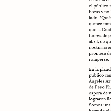
el público 
horas y no 
lado. ¿Quié
quince min
que la Ciu
fuerza de p
abril, de q
nocturna e
promesa de
romperse.
En la plan
público can
Ángeles Az
de Peso Plu
espera de v
lograron ll
Somos una m
borrado el