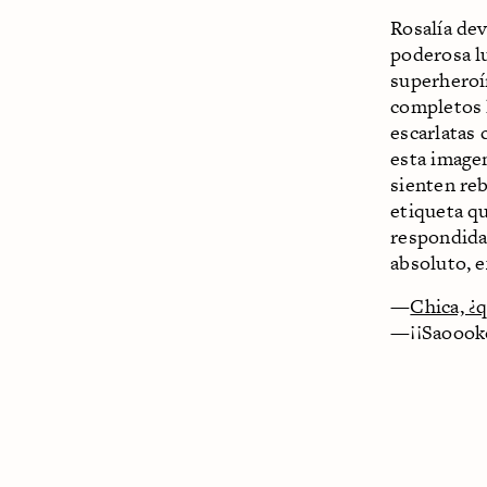
Rosalía dev
poderosa lu
superheroí
completos 
escarlatas 
esta imagen
sienten re
etiqueta qu
respondidas
absoluto, 
—
Chica, ¿
—¡¡Saoooko