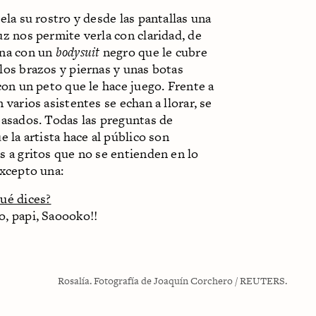
ela su rostro y desde las pantallas una
z nos permite verla con claridad, de
na con un
bodysuit
negro que le cubre
los brazos y piernas y unas botas
con un peto que le hace juego. Frente a
 varios asistentes se echan a llorar, se
basados. Todas las preguntas de
e la artista hace al público son
 a gritos que no se entienden en lo
excepto una:
qué dices?
, papi, Saoooko!!
Rosalía. Fotografía de Joaquín Corchero / REUTERS.