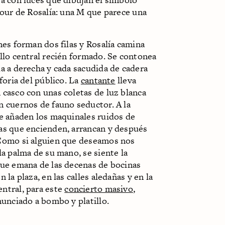
tour de Rosalía: una M que parece una
nes forman dos filas y Rosalía camina
llo central recién formado. Se contonea
a a derecha y cada sacudida de cadera
uforia del público. La
cantante
lleva
casco con unas coletas de luz blanca
n cuernos de fauno seductor. A la
le añaden los maquinales ruidos de
as que encienden, arrancan y después
Como si alguien que deseamos nos
la palma de su mano, se siente la
que emana de las decenas de bocinas
n la plaza, en las calles aledañas y en la
ntral, para este
concierto masivo
,
nunciado a bombo y platillo.