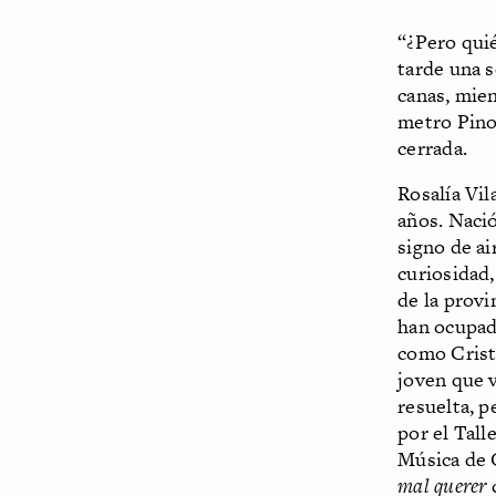
“¿Pero quié
tarde una 
canas, mie
metro Pino
cerrada.
Rosalía Vil
años. Nació
signo de ai
curiosidad,
de la provi
han ocupado
como Cristi
joven que 
resuelta, p
por el Tall
Música de 
mal querer
c