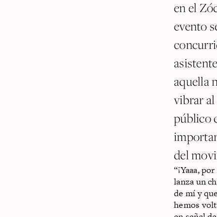
en el Zó
evento s
concurri
asistent
aquella 
vibrar a
público 
importan
del movi
“¡Yaaa, por
lanza un c
de mí y que
hemos volte
en señal d