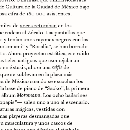
 de Cultura de la Ciudad de México bajo
osa cifra de 160 000 asistentes.
miles de
voces retumban
en los
ue rodean al Zócalo. Las pantallas que
s y tenían unos rayones negros con las
motomami” y “Rosalía”, se han borrado
to. Ahora proyectan estática, ese ruido
as teles antiguas que asemejaba un
 en éxtasis, ahora una
selfie
de
que se sublevan en la plaza más
a de México cuando se escuchan los
la base de piano de “Saoko”, la primera
l álbum
Motomami
. Los ocho bailarines
papis”— salen uno a uno al escenario.
aturas mágicas, vestidas con
imas playeras desmangadas que
su musculatura y unos cascos de
a con luces que dibujan el símbolo