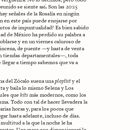
reunido se siente así
.
Son las 20:15
hay señales de la Rosalía en ningún
n en este país puede enojarse por
utos de impuntualidad? Es bien sabido
dad de México ha perdido su palabra a
oblarse y en un viernes caluroso de
uincena, de puente —y hasta de venta
n tiendas departamentales—, toda
 llegar a tiempo sabemos que va a
cha del Zócalo suena una
playlist
y el
ta y baila lo mismo Selena y Los
ules que
hits
más modernos, como los
ma. Todo con tal de hacer llevadera la
arias horas y, para los pocos que
egar hasta adelante, incluso de días.
ultitud a la que la noche le ha
 rostro. Una masa que dimensionará la