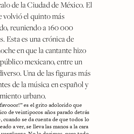
calo de la Ciudad de México. El
e volvió el quinto más
do, reuniendo a 160 000
es. Esta es una crónica de
noche en que la cantante hizo
l público mexicano, entre un
diverso. Una de las figuras más
tes de la música en español y
miento urbano.
 favooor!” es el grito adolorido que
hico de veintipocos años parado detrás
, cuando se da cuenta de que todos lo
ado a ver, se lleva las manos a la cara
e vergüenza. No lo decimos, pero todo