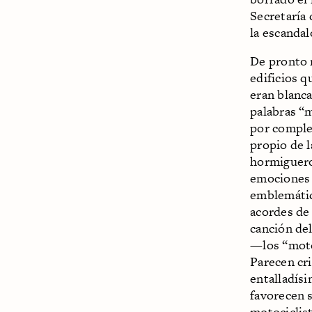
Secretaría
la escandal
De pronto 
edificios q
eran blanca
palabras “
por comple
propio de l
hormiguero
emociones 
emblemátic
acordes de 
canción de
—los “moto
Parecen cri
entalladís
favorecen 
motociclist