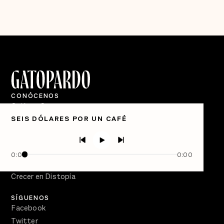
CONÓCENOS
Quiénes Somos
SEIS DÓLARES POR UN CAFÉ
Directorio
PÓDCASTS
Semanario Gatopardo
0:00
0:00
En Qué Momento
Crecer en Distopía
SÍGUENOS
Facebook
Twitter