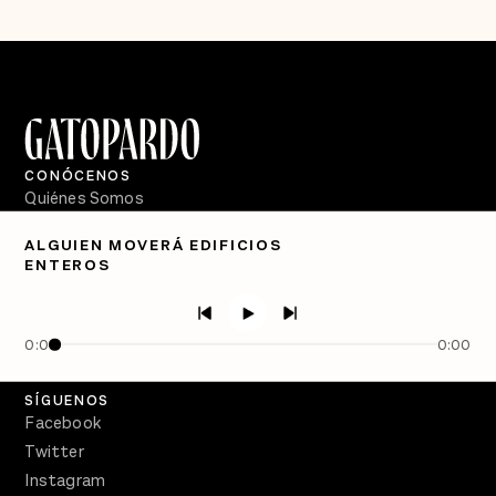
CONÓCENOS
Quiénes Somos
Directorio
ALGUIEN MOVERÁ EDIFICIOS
ENTEROS
PÓDCASTS
Semanario Gatopardo
En Qué Momento
0:00
0:00
Crecer en Distopía
SÍGUENOS
Facebook
Twitter
Instagram