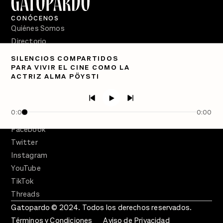
CONÓCENOS
Quiénes Somos
Directorio
SILENCIOS COMPARTIDOS
PÓDCASTS
PARA VIVIR EL CINE COMO LA
Semanario Gatopardo
ACTRIZ ALMA PÖYSTI
En Qué Momento
Crecer en Distopía
0:00
0:00
SÍGUENOS
Facebook
Twitter
Instagram
YouTube
TikTok
Threads
Gatopardo © 2024. Todos los derechos reservados.
Términos y Condiciones
Aviso de Privacidad