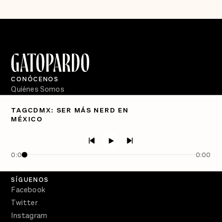
CONÓCENOS
Quiénes Somos
Directorio
TAGCDMX: SER MÁS NERD EN
MÉXICO
PÓDCASTS
Semanario Gatopardo
En Qué Momento
0:00
0:00
Crecer en Distopía
SÍGUENOS
Facebook
Twitter
Instagram