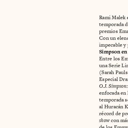
Rami Malek e
temporada 
premios Emm
Con un elenc
impecable y 
Simpson en
Entre los Em
una Serie Li
(Sarah Pauls
Especial Dra
O.J. Simpson
enfocada en 
temporada se
al Huracán K
récord de p
show
con más
de los Emmy