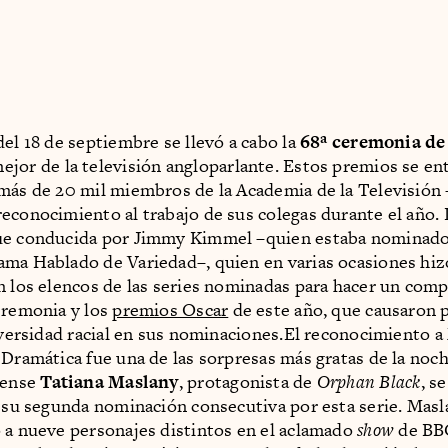
del 18 de septiembre se llevó a cabo la
68ª ceremonia de
mejor de la televisión angloparlante. Estos premios se ent
más de 20 mil miembros de la Academia de la Televisión
econocimiento al trabajo de sus colegas durante el año. 
ue conducida por Jimmy Kimmel –quien estaba nominado
ma Hablado de Variedad–, quien en varias ocasiones hizo
n los elencos de las series nominadas para hacer un comp
eremonia y los
premios Oscar
de este año, que causaron 
diversidad racial en sus nominaciones.El reconocimiento a
 Dramática fue una de las sorpresas más gratas de la noch
iense
Tatiana Maslany
, protagonista de
Orphan Black
, se
n su segunda nominación consecutiva por esta serie. Masl
 a nueve personajes distintos en el aclamado
show
de BB