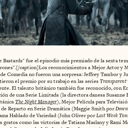
he Bastards" fue el episodio más premiado de la sexta te
ones".[/caption]Los reconocimientos a Mejor Actor y M
 de Comedia no fueron una sorpresa: Jeffrey Tambor y Ju
tieron el premio por su trabajo en las series
Transparent
nte. El talento británico también fue reconocido, con 
ión de una Serie Limitada (la directora danesa Susanne B
itánica
The Night Manager
), Mejor Película para Televisió
z de Reparto en Serie Dramática (Maggie Smith por
Down
ama Hablado de Variedad (John Oliver por
Last Week Ton
gratos como las victorias de Tatiana Maslany y Rami Ma