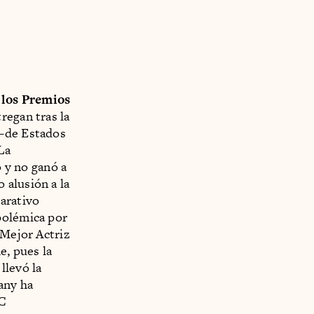
 los Premios
regan tras la
 –de Estados
La
 y no ganó a
 alusión a la
arativo
polémica por
 Mejor Actriz
e, pues la
 llevó la
any ha
C