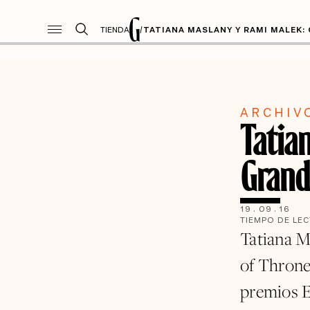
TIENDA
/
TATIANA MASLANY Y RAMI MALEK
ARCHIV
Tatia
Grand
19
.
09
.
16
TIEMPO DE LE
Tatiana M
of Throne
premios 