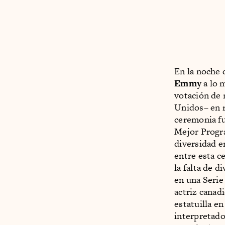
En la noche 
Emmy
a lo 
votación de 
Unidos– en r
ceremonia f
Mejor Progra
diversidad e
entre esta c
la falta de 
en una Serie
actriz canad
estatuilla e
interpretado