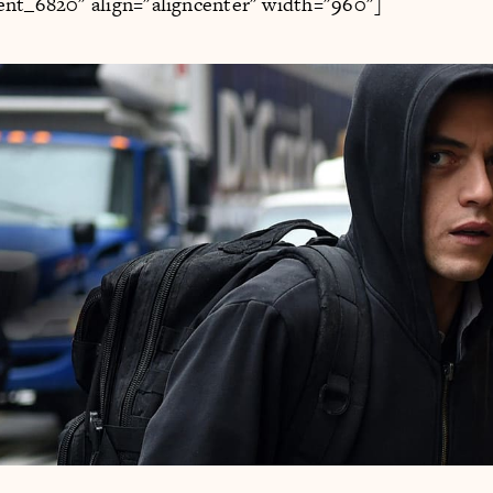
ent_6820" align="aligncenter" width="960"]