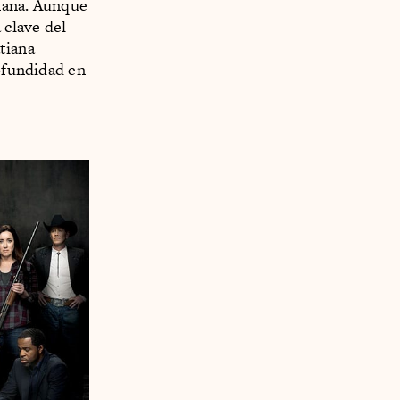
mana. Aunque
clave del
atiana
rofundidad en