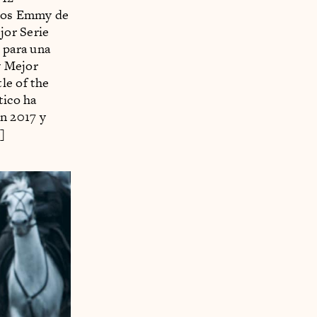
mios Emmy de
jor Serie
 para una
y Mejor
le of the
tico ha
n 2017 y
]