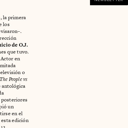
, la primera
e los
visaron–.
rección
uicio de O.J.
es que tuvo.
 Actor en
imitada
elevisión o
The People vs
e antológica
da
 posteriores
pió un
irse en el
 esta edición
 12