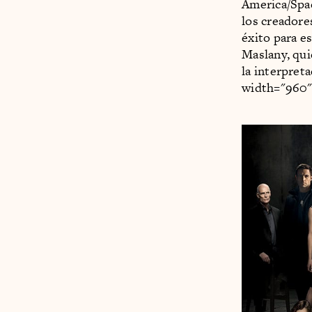
America/Spac
los creadore
éxito para es
Maslany, qui
la interpret
width="960"