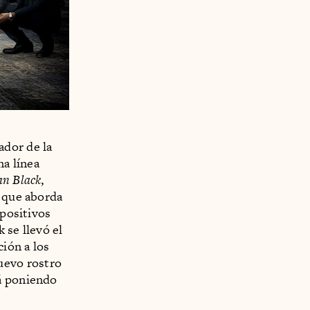
ador de la
na línea
n Black
,
e que aborda
spositivos
 se llevó el
ión a los
uevo rostro
tá poniendo