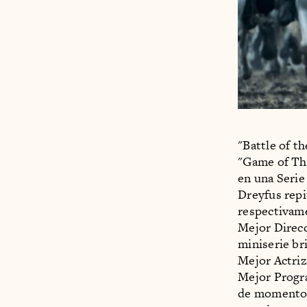
"Battle of t
"Game of Thr
en una Serie
Dreyfus repi
respectivame
Mejor Direcc
miniserie br
Mejor Actri
Mejor Progr
de momentos 