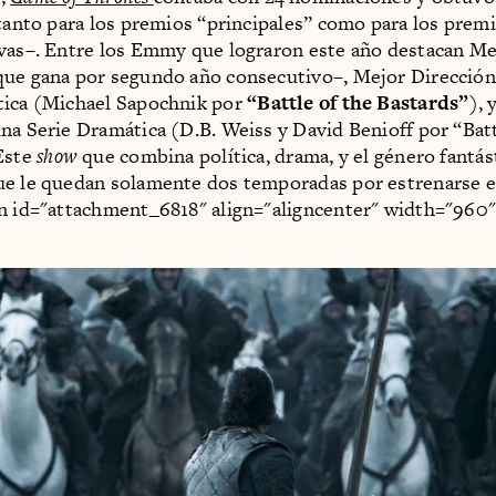
–tanto para los premios “principales” como para los pre
vas–. Entre los Emmy que lograron este año destacan Me
ue gana por segundo año consecutivo–, Mejor Dirección
tica (Michael Sapochnik por
“Battle of the Bastards”
), 
na Serie Dramática (D.B. Weiss y David Benioff por “Batt
Este
show
que combina política, drama, y el género fantás
ue le quedan solamente dos temporadas por estrenarse e
n id="attachment_6818" align="aligncenter" width="960"