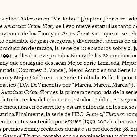
s Elliot Alderson en "Mr. Robot".[/caption]Por otro lado
de
American Crime Story
se llevó nueve estatuillas tanto d
y como de los Emmy de Artes Creativas –que no se tele
o ensamble de gran categoría y diversidad, además de di
producción destacada, la serie de 10 episodios sobre
el j
 1994
se llevó nueve premios Emmy de las 22 nominacion
my que consiguió destacan Mejor Serie Limitada, Mejor
mitada (Courtney B. Vance), Mejor Actriz en una Serie L
on) y Mejor Guión en una Serie Limitada, Película para T
mático (D.V. DeVincentis por “Marcia, Marcia, Marcia”).
: American Crime Story
es la primera temporada de la seri
historias reales del crimen en Estados Unidos. Su segun
 encuentra en desarrollo y estará enfocada en los meses
atrina.Finalmente, la serie de HBO
Game of Thrones
, rom
remios antes sostenido por
Frasier
(1993-2004), al convert
 premios Emmy recibidos durante su producción: 38. En
,
Game of Thrones
contaba con 24 nominaciones y obtuvo