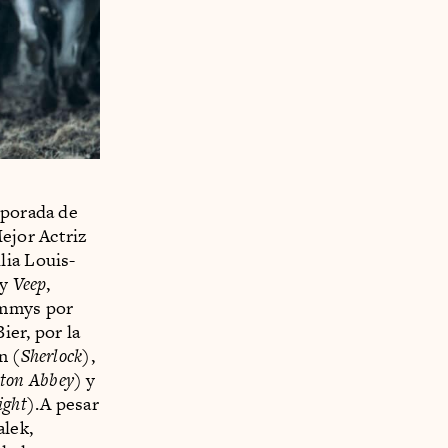
mporada de
ejor Actriz
lia Louis-
y
Veep
,
Emmys por
ier, por la
n (
Sherlock
),
ton Abbey
) y
ight
).A pesar
lek,