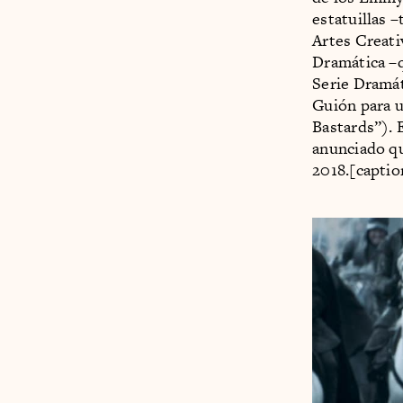
estatuillas 
Artes Creati
Dramática –q
Serie Dramá
Guión para u
Bastards”). 
anunciado q
2018.[captio