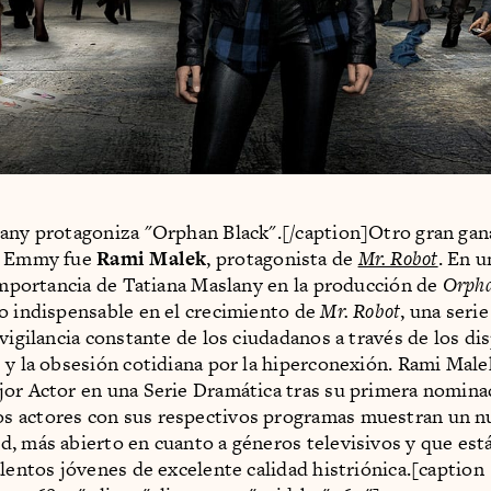
any protagoniza "Orphan Black".[/caption]Otro gran gan
s Emmy fue
Rami Malek
, protagonista de
Mr. Robot
. En u
 importancia de Tatiana Maslany en la producción de
Orpha
o indispensable en el crecimiento de
Mr. Robot
, una seri
 vigilancia constante de los ciudadanos a través de los di
 y la obsesión cotidiana por la hiperconexión. Rami Malek
or Actor en una Serie Dramática tras su primera nominac
 actores con sus respectivos programas muestran un n
, más abierto en cuanto a géneros televisivos y que es
alentos jóvenes de excelente calidad histriónica.[caption