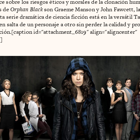
e sobre los riesgos éticos y morales de la clonación hu
s de
Orphan Black
son Graeme Manson y John Fawcett, la 
ta serie dramática de ciencia ficción está en la versátil T
en salta de un personaje a otro sin perder la calidad y p
ación.[caption id="attachment_6819" align="aligncenter"
]