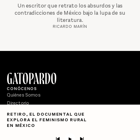
Un escritor que retrato los absurdos y las
contradicciones de México bajo la lupa de su
literatura.
RICARDO MARÍN
CONÓCENOS
Quiénes Somos
Directorio
RETIRO, EL DOCUMENTAL QUE
PÓDCASTS
EXPLORA EL FEMINISMO RURAL
Semanario Gatopardo
EN MÉXICO
En Qué Momento
Crecer en Distopía