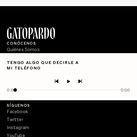
CONÓCENOS
Quiénes Somos
Directorio
TENGO ALGO QUE DECIRLE A
MI TELÉFONO
PÓDCASTS
Semanario Gatopardo
En Qué Momento
0:00
0:00
Crecer en Distopía
SÍGUENOS
Facebook
Twitter
Instagram
YouTube