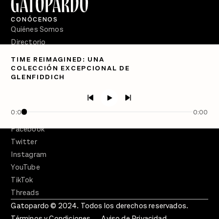
CONÓCENOS
Quiénes Somos
Directorio
TIME REIMAGINED: UNA
PÓDCASTS
COLECCIÓN EXCEPCIONAL DE
Semanario Gatopardo
GLENFIDDICH
En Qué Momento
Crecer en Distopía
0:00
0:00
SÍGUENOS
Facebook
Twitter
Instagram
YouTube
TikTok
Threads
Gatopardo © 2024. Todos los derechos reservados.
Términos y Condiciones
Aviso de Privacidad