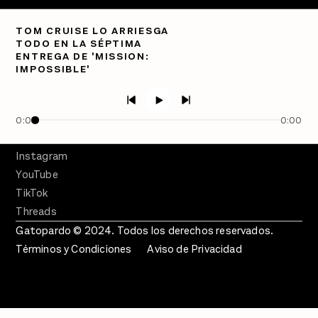
PÓDCASTS
TOM CRUISE LO ARRIESGA
Semanario Gatopardo
TODO EN LA SÉPTIMA
En Qué Momento
ENTREGA DE 'MISSION:
IMPOSSIBLE'
Crecer en Distopía
SÍGUENOS
Facebook
0:00
0:00
Twitter
Instagram
YouTube
TikTok
Threads
Gatopardo © 2024. Todos los derechos reservados.
Términos y Condiciones
Aviso de Privacidad