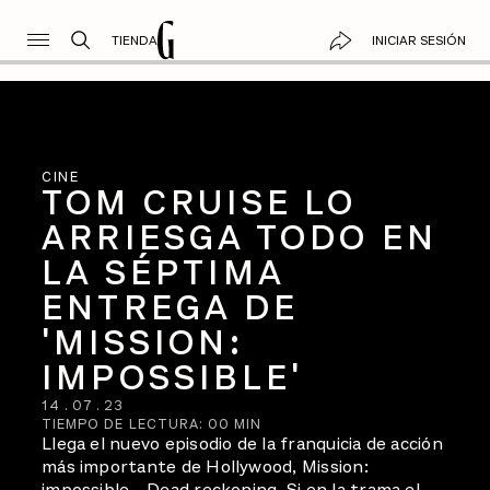
TIENDA
INICIAR SESIÓN
CINE
TOM CRUISE LO
ARRIESGA TODO EN
LA SÉPTIMA
ENTREGA DE
'MISSION:
IMPOSSIBLE'
14
.
07
.
23
TIEMPO DE LECTURA:
00
MIN
Llega el nuevo episodio de la franquicia de acción
más importante de Hollywood, Mission:
impossible - Dead reckoning. Si en la trama el