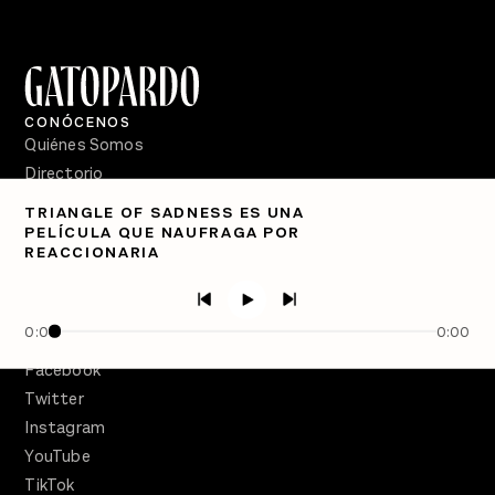
CONÓCENOS
Quiénes Somos
Directorio
TRIANGLE OF SADNESS ES UNA
PÓDCASTS
PELÍCULA QUE NAUFRAGA POR
Semanario Gatopardo
REACCIONARIA
En Qué Momento
Crecer en Distopía
0:00
0:00
SÍGUENOS
Facebook
Twitter
Instagram
YouTube
TikTok