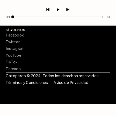
PÓDCASTS
Semanario Gatopardo
En Qué Momento
0:00
0:00
Crecer en Distopía
SÍGUENOS
Facebook
Twitter
Instagram
YouTube
TikTok
Threads
Gatopardo © 2024. Todos los derechos reservados.
Términos y Condiciones
Aviso de Privacidad