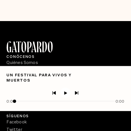
CONÓCENOS
Quiénes Somos
Directorio
UN FESTIVAL PARA VIVOS Y
MUERTOS
PÓDCASTS
Semanario Gatopardo
En Qué Momento
0:00
0:00
Crecer en Distopía
SÍGUENOS
Facebook
Twitter