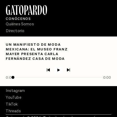
CONÓCENOS
Quiénes Somos
Directorio
PÓDCASTS
UN MANIFIESTO DE MODA
Semanario Gatopardo
MEXICANA: EL MUSEO FRANZ
En Qué Momento
MAYER PRESENTA CARLA
FERNÁNDEZ CASA DE MODA
Crecer en Distopía
SÍGUENOS
Facebook
0:00
0:00
Twitter
Instagram
YouTube
TikTok
Threads