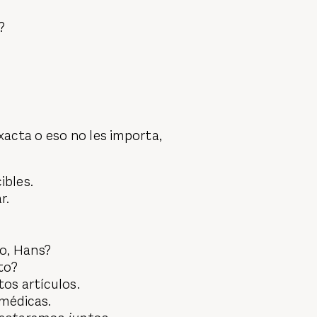
?
exacta o eso no les importa,
ibles.
r.
o, Hans?
to?
tos artículos.
médicas.