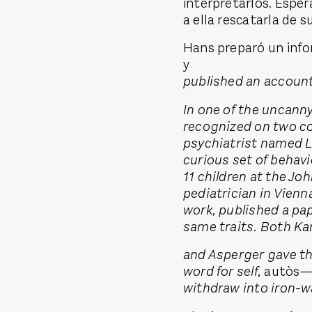
interpretarlos. Espera
a ella rescatarla de 
Hans preparó un info
y
published an account
In one of the uncanny
recognized on two con
psychiatrist named 
curious set of behavi
11 children at the Joh
pediatrician in Vien
work, published a pa
same traits. Both Ka
and Asperger gave t
word for self,
autòs
—
withdraw into iron-wa