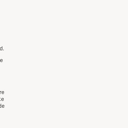
d.
se
re
te
de