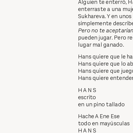
Alguien te enterró, Ha
enterraste a una muje
Sukhareva. Y en unos 
simplemente describes
Pero no te aceptarían
pueden jugar. Pero re
lugar mal ganado.
Hans quiere que le ha
Hans quiere que lo a
Hans quiere que jueg
Hans quiere entender 
H A N S
escrito
en un pino tallado
Hache A Ene Ese
todo en mayúsculas
H A N S