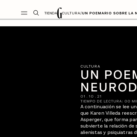
TIENDA
CULTURA
/
UN POEMARIO SOBRE LA 
CULTURA
UN POE
NEUROD
01
.
10
.
21
TIEMPO DE LECTURA:
00
MI
A continuación se lee u
que Karen Villeda reescr
Asperger, que forma par
subvierte la relación de
alienistas y psiquiatras 