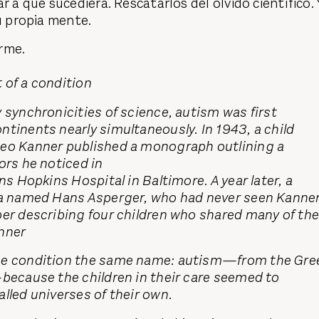
r a que sucediera. Rescatarlos del olvido científico. 
su propia mente.
rme.
 of a condition
 synchronicities of science, autism was first
tinents nearly simultaneously. In 1943, a child
Leo Kanner published a monograph outlining a
ors he noticed in
ns Hopkins Hospital in Baltimore. A year later, a
na named Hans Asperger, who had never seen Kanner
per describing four children who shared many of th
nner
he condition the same name: autism—from the Gre
because the children in their care seemed to
lled universes of their own.