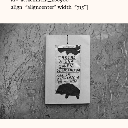
align="aligncenter" width="715"]