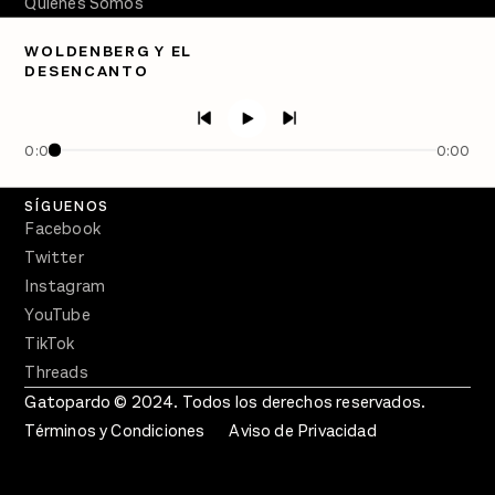
Quiénes Somos
Directorio
WOLDENBERG Y EL
DESENCANTO
PÓDCASTS
Semanario Gatopardo
En Qué Momento
0:00
0:00
Crecer en Distopía
SÍGUENOS
Facebook
Twitter
Instagram
YouTube
TikTok
Threads
Gatopardo © 2024. Todos los derechos reservados.
Términos y Condiciones
Aviso de Privacidad