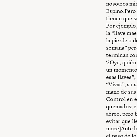
nosotros mis
Espino.Pero 
tienen que s
Por ejemplo,
la “llave ma
la pierde o d
semana” pero
terminan com
‘¿Oye, quién
un momento d
esas llaves”
“Vivas”, su 
mano de sus 
Control en e
quemados; en
aéreo, pero b
evitar que l
more]Ante la
el paso de l