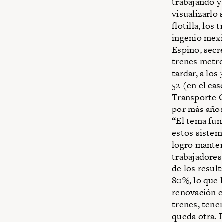
trabajando y
visualizarlo
flotilla, los
ingenio mexi
Espino, secr
trenes metro
tardar, a lo
52 (en el cas
Transporte 
por más años
“El tema fun
estos sistem
logro manten
trabajadores
de los result
80%, lo que l
renovación e
trenes, tene
queda otra. 