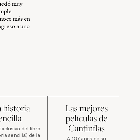
 quedó muy
umple
onoce más en
ogreso a uno
 historia
Las mejores
encilla
películas de
Cantinflas
xclusivo del libro
ia sencilla", de la
A 107 años de su