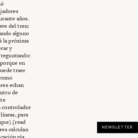
ló
ajadores
urante años.
ve del tren:
uando alguno
zá la próxima
rar y
 Preguntando:
, porque en
uede traer
 como
ores echan
entro de
nte
n controlador
líneas, para
oque).[read
NEWSLETTER
res calculan
cación vía