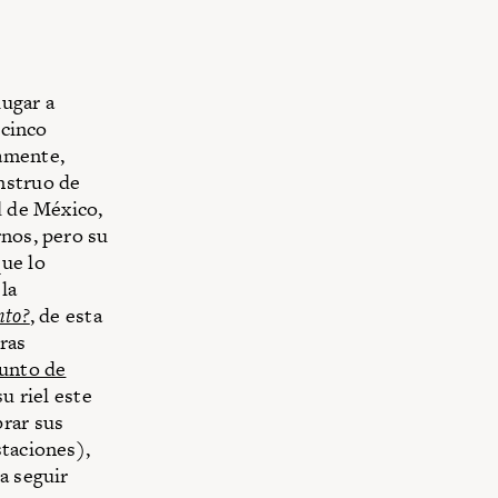
lugar a
 cinco
iamente,
nstruo de
d de México,
rnos, pero su
que lo
la
nto?
, de esta
ras
unto de
u riel este
prar sus
staciones),
a seguir