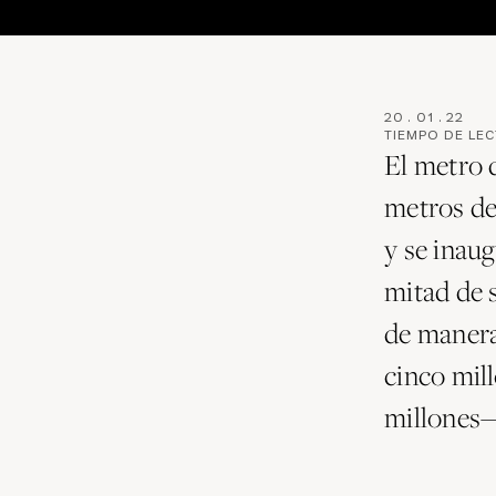
20
.
01
.
22
TIEMPO DE LE
El metro 
metros de
y se inaug
mitad de 
de manera
cinco mil
millones—