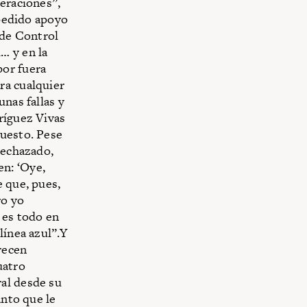
neraciones”,
 pedido apoyo
 de Control
… y en la
por fuera
ra cualquier
nas fallas y
ríguez Vivas
puesto. Pese
rechazado,
n: ‘Oye,
e que, pues,
ro yo
 es todo en
línea azul”.Y
arecen
uatro
al desde su
anto que le