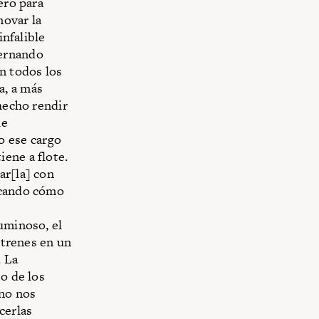
ero para
novar la
infalible
Fernando
n todos los
a, a más
 hecho rendir
de
o ese cargo
ene a flote.
ar[la] con
scando cómo
uminoso, el
 trenes en un
. La
so de los
 no nos
cerlas