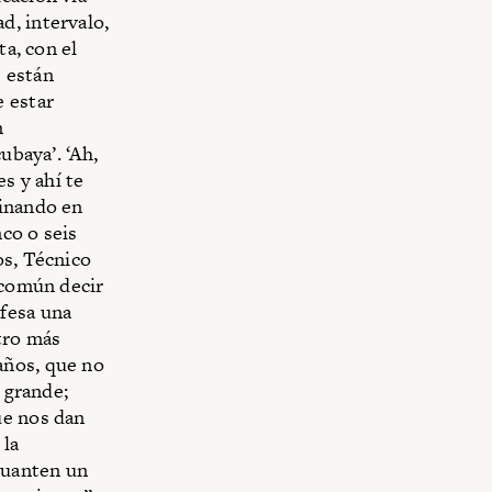
d, intervalo,
ta, con el
e están
e estar
n
ubaya’. ‘Ah,
s y ahí te
ginando en
nco o seis
os, Técnico
 común decir
fesa una
tro más
años, que no
a grande;
ue nos dan
 la
aguanten un