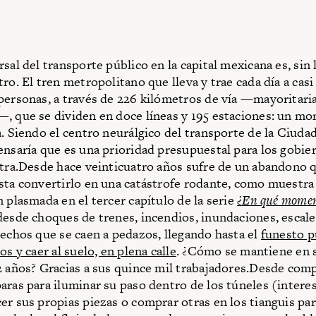
sal del transporte público en la capital mexicana es, sin 
ro. El tren metropolitano que lleva y trae cada día a casi
personas, a través de 226 kilómetros de vía —mayoritar
, que se dividen en doce líneas y 195 estaciones: un mo
a. Siendo el centro neurálgico del transporte de la Ciuda
ensaría que es una prioridad presupuestal para los gobie
otra.Desde hace veinticuatro años sufre de un abandono 
sta convertirlo en una catástrofe rodante, como muestra 
n plasmada en el tercer capítulo de la serie
¿En qué mome
desde choques de trenes, incendios, inundaciones, escale
techos que se caen a pedazos, llegando hasta el
funesto p
os y caer al suelo, en plena calle
. ¿Cómo se mantiene en s
2 años? Gracias a sus quince mil trabajadores.Desde com
aras para iluminar su paso dentro de los túneles (intere
er sus propias piezas o comprar otras en los tianguis par