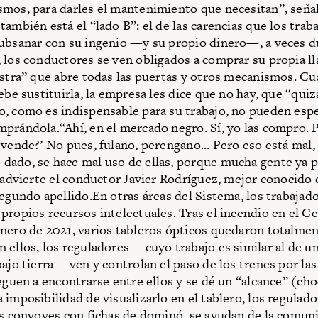
mos, para darles el mantenimiento que necesitan”, seña
también está el “lado B”: el de las carencias que los trab
ubsanar con su ingenio —y su propio dinero—, a veces d
 los conductores se ven obligados a comprar su propia lla
estra” que abre todas las puertas y otros mecanismos. C
ebe sustituirla, la empresa les dice que no hay, que “qui
, como es indispensable para su trabajo, no pueden espe
prándola.“Ahí, en el mercado negro. Sí, yo las compro.
 vende?’ No pues, fulano, perengano... Pero eso está mal
ado, se hace mal uso de ellas, porque mucha gente ya p
, advierte el conductor Javier Rodríguez, mejor conocido
segundo apellido.En otras áreas del Sistema, los trabajad
propios recursos intelectuales. Tras el incendio en el C
nero de 2021, varios tableros ópticos quedaron totalme
 ellos, los reguladores —cuyo trabajo es similar al de u
ajo tierra— ven y controlan el paso de los trenes por las 
leguen a encontrarse entre ellos y se dé un “alcance” (ch
 imposibilidad de visualizarlo en el tablero, los regulado
os convoyes con fichas de dominó, se ayudan de la comuni