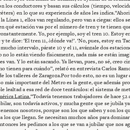
 los conductores y basan sus cálculos (tiempo, velocida
cétera) en lo que su experiencia de años les indica.“Ahori
a Línea 1, ellos van regulando, pero van a ciegas: ellos s
n qué estación vas por el número de tren y te tienen qu
onstantemente. Yo, por ejemplo, soy el tren 10. Estoy e
te dice: ‘El tren 11, ¿dónde va?’. ‘No, pues, estoy en Tac
mucho intervalo, párate 10 y el 11, avánzale dos estacione
o no lo están viendo físicamente, nada más se están ima
s van. Y lo están sacando. Ya llevan, pues, no sé, creo ci
 no tienen para cuándo”, relató en entrevista Carlos Ram
de los talleres de Zaragoza.Por todo esto, no es un lugar
so más importante del Metro es la gente, que además pro
le lealtad a esa red de doce tentáculos: el sistema de me
érica Latina.
“Todavía tenemos trabajadores de hace 52 
bilar, son todavía activos, y mucha gente que se jubila y
etenemos nosotros, porque son los que saben y son los q
 a los que llegan. Se necesitan muchos años para dominar
entonces les pedimos a los que se van a jubilar que nos 