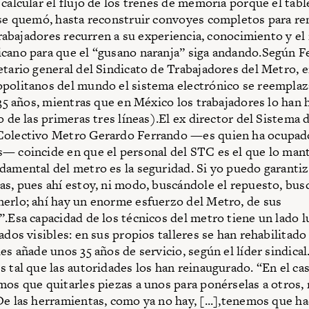
 calcular el flujo de los trenes de memoria porque el tabl
 se quemó, hasta reconstruir convoyes completos para re
 trabajadores recurren a su experiencia, conocimiento y el 
cano para que el “gusano naranja” siga andando.Según 
etario general del Sindicato de Trabajadores del Metro, e
politanos del mundo el sistema electrónico se reemplaz
s 35 años, mientras que en México los trabajadores lo han
o de las primeras tres líneas).El ex director del Sistema 
Colectivo Metro Gerardo Ferrando —es quien ha ocupad
— coincide en que el personal del STC es el que lo manti
damental del metro es la seguridad. Si yo puedo garantiz
as, pues ahí estoy, ni modo, buscándole el repuesto, bu
erlo; ahí hay un enorme esfuerzo del Metro, de sus
”.Esa capacidad de los técnicos del metro tiene un lado l
ados visibles: en sus propios talleres se han rehabilitado
es añade unos 35 años de servicio, según el líder sindical
s tal que las autoridades los han reinaugurado. “En el ca
mos que quitarles piezas a unos para ponérselas a otros,
De las herramientas, como ya no hay, [...],tenemos que ha