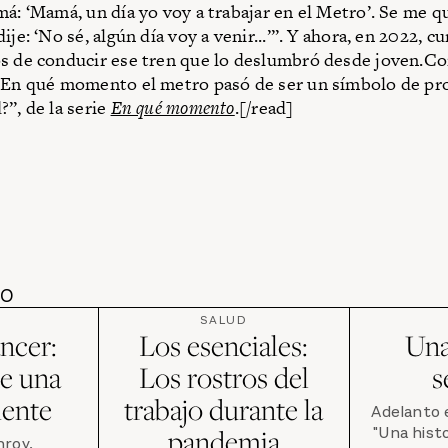
má: ‘Mamá, un día yo voy a trabajar en el Metro’. Se me
ije: ‘No sé, algún día voy a venir...’”. Y ahora, en 2022, c
s de conducir ese tren que lo deslumbró desde joven.C
¿En qué momento el metro pasó de ser un símbolo de pr
?”, de la serie
En qué momento
.[/read]
DO
SALUD
áncer:
Los esenciales:
Una
de una
Los rostros del
s
iente
trabajo durante la
Adelanto e
"Una histor
pandemia
roy,