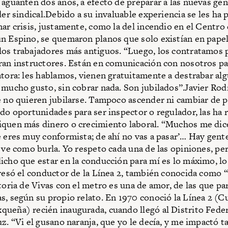
 aguanten dos años, a efecto de preparar a las nuevas ge
íder sindical.Debido a su invaluable experiencia se les ha
nar crisis, justamente, como la del incendio en el Centro
n Espino, se quemaron planos que solo existían en papel
os trabajadores más antiguos. “Luego, los contratamos 
ran instructores. Están en comunicación con nosotros pa
atora: les hablamos, vienen gratuitamente a destrabar algu
 mucho gusto, sin cobrar nada. Son jubilados”.Javier Rod
e no quieren jubilarse. Tampoco ascender ni cambiar de 
ido oportunidades para ser inspector o regulador, las ha 
quen más dinero o crecimiento laboral. “Muchos me dice
e eres muy conformista; de ahí no vas a pasar’… Hay gent
o ve como burla. Yo respeto cada una de las opiniones, pe
icho que estar en la conducción para mí es lo máximo, lo
presó el conductor de la Línea 2, también conocida como “
storia de Vivas con el metro es una de amor, de las que p
s, según su propio relato. En 1970 conoció la Línea 2 (C
ueña) recién inaugurada, cuando llegó al Distrito Feder
uz. “Vi el gusano naranja, que yo le decía, y me impactó t