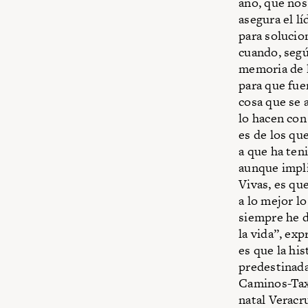
año, que nos
asegura el l
para solucio
cuando, segú
memoria de l
para que fue
cosa que se 
lo hacen con
es de los qu
a que ha ten
aunque impli
Vivas, es qu
a lo mejor l
siempre he d
la vida”, ex
es que la hi
predestinada
Caminos-Taxq
natal Veracr