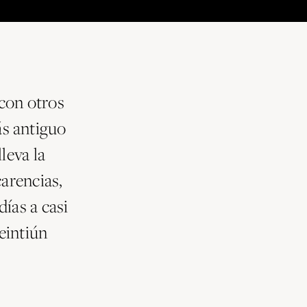
con otros
s antiguo
leva la
carencias,
ías a casi
eintiún