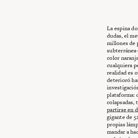
La espina dor
dudas, el met
millones de 
subterránea—
color naranj
cualquiera p
realidad es 
deterioró ha
investigació
plataforma: 
colapsadas, 
partirse en d
gigante de 5
propias lámp
mandar a hac