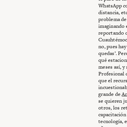
WhatsApp con
distancia, et
problema de l
imaginando e
reportando c
Cuauhtémoc y 
no, pues hay 
quedas’. Per
qué estacione
meses así, y
Profesional 
que el recur
incuestionab
grande de
Am
se quieren ju
otros, los r
capacitación
tecnología, 