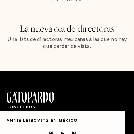
ELÍAS LOZADA
La nueva ola de directoras
Una lista de directoras mexicanas a las que no hay
que perder de vista.
CONÓCENOS
Quiénes Somos
ANNIE LEIBOVITZ EN MÉXICO
Directorio
PÓDCASTS