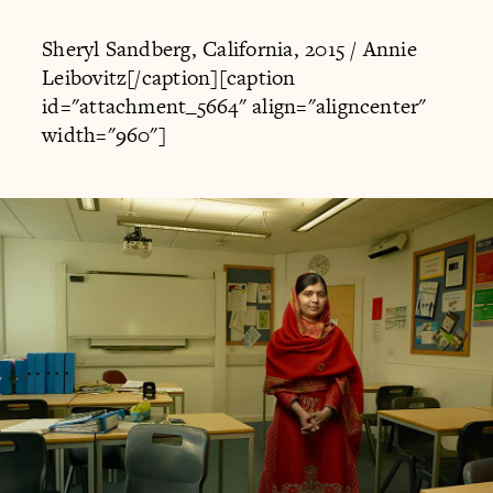
Sheryl Sandberg, California, 2015 / Annie
Leibovitz[/caption][caption
id="attachment_5664" align="aligncenter"
width="960"]