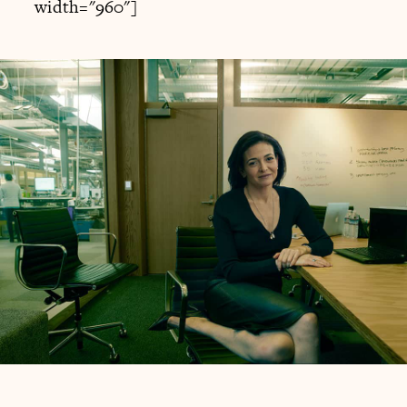
width="960"]