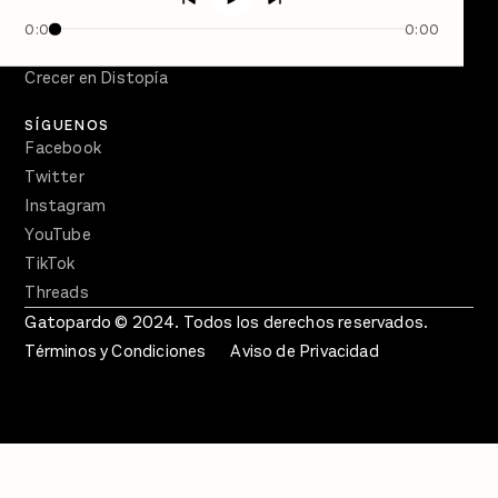
Semanario Gatopardo
0:00
0:00
En Qué Momento
Crecer en Distopía
SÍGUENOS
Facebook
Twitter
Instagram
YouTube
TikTok
Threads
Gatopardo © 2024. Todos los derechos reservados.
Términos y Condiciones
Aviso de Privacidad