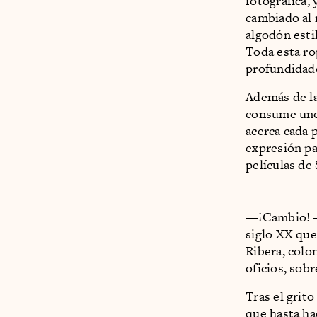
fotográfica,
cambiado al 
algodón esti
Toda esta ro
profundidades
Además de la
consume uno, 
acerca cada 
expresión pa
películas de
—¡Cambio! —
siglo XX que 
Ribera, colo
oficios, sob
Tras el grito
que hasta ha