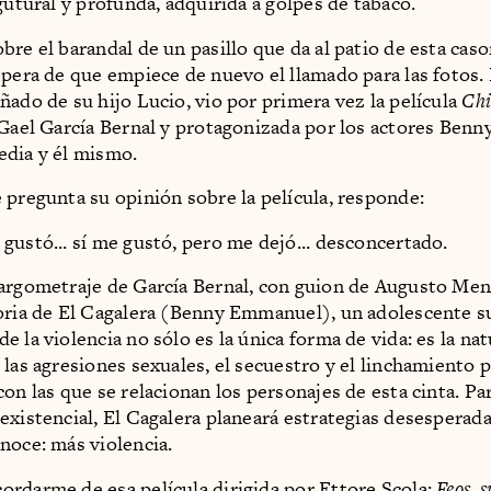
gutural y profunda, adquirida a golpes de tabaco.
bre el barandal de un pasillo que da al patio de esta cas
spera de que empiece de nuevo el llamado para las fotos.
ñado de su hijo Lucio, vio por primera vez la película
Chi
 Gael García Bernal y protagonizada por los actores Ben
dia y él mismo.
 pregunta su opinión sobre la película, responde:
gustó... sí me gustó, pero me dejó... desconcertado.
argometraje de García Bernal, con guion de Augusto Mend
oria de El Cagalera (Benny Emmanuel), un adolescente 
 la violencia no sólo es la única forma de vida: es la natu
 las agresiones sexuales, el secuestro y el linchamiento 
con las que se relacionan los personajes de esta cinta. Pa
existencial, El Cagalera planeará estrategias desesperad
noce: más violencia.
rdarme de esa película dirigida por Ettore Scola:
Feos, 