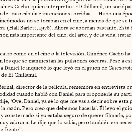
nez Cacho, quien interpreta a El Chillamil, un sociópa
o de trato cábula e intenciones torcidas—. Hubo una ép
incómodos no se tocaban en el cine, a menos de que se t
hez
(Hall Barlett, 1978). Ahora se abordan bastante. Está
ción más importante del cine, del arte, y de la vida, trata
teatro como en el cine o la televisión, Giménez Cacho ha
n los que se manifiestan las pulsiones oscuras. Pese a es
 a Daniel le inquietó lo que leyó en el guion de
Chicuarot
 de El Chillamil
.
Bernal, director de la película, rememora en entrevista q
odidad cuando habló con Daniel para proponerle su parti
 dije, ‘Oye, Daniel, ya sé lo que me vas a decir sobre esta p
 la razón. Pero creo que debemos hacerla’. Él leyó el gui
 consternado si yo estaba seguro de querer filmarla, po
 muy cabrona. Le dije que lo sabía, pero también era nece
e frente”.