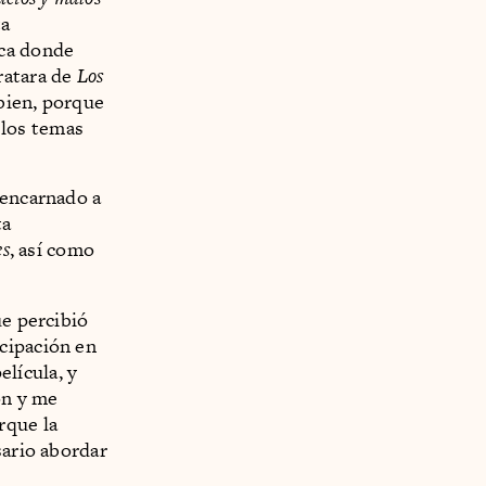
ta
oca donde
ratara de
Los
 bien, porque
r los temas
 encarnado a
ta
es
, así como
ue percibió
cipación en
elícula, y
on y me
rque la
sario abordar