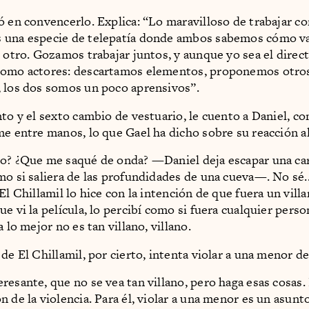
ó en convencerlo. Explica: “Lo maravilloso de trabajar co
 una especie de telepatía donde ambos sabemos cómo va
l otro. Gozamos trabajar juntos, y aunque yo sea el direc
omo actores: descartamos elementos, proponemos otros.
 los dos somos un poco aprensivos”.
nto y el sexto cambio de vestuario, le cuento a Daniel, c
me entre manos, lo que Gael ha dicho sobre su reacción al
o? ¿Que me saqué de onda? —Daniel deja escapar una ca
mo si saliera de las profundidades de una cueva—. No sé.
El Chillamil lo hice con la intención de que fuera un villa
ue vi la película, lo percibí como si fuera cualquier pers
a lo mejor no es tan villano, villano.
de El Chillamil, por cierto, intenta violar a una menor d
resante, que no se vea tan villano, pero haga esas cosas
n de la violencia. Para él, violar a una menor es un asun