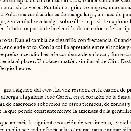
 y en un lapso de cincuenta minutos, Daniel Giménez Cac
menos siete veces. Pantalones grises o negros, una cami
lo Polo, una camisa blanca de manga larga, un saco de pan
pa, ¿en verdad revela algo sobre él? ¿Es posible explorar 
 del alma a partir de la elección de un color o de un tipo
 ropa, Daniel cambia de cigarrillo con frecuencia. Cuand
enciende otro. Con la colilla apretada entre el índice y 
pequeño incendio hasta la comisura de su boca y fuma co
recida al placer. Un placer matón, similar al de Clint Eas
 Sergio Leone.
grita alguien del
crew
. La voz resuena en la casona de p
alberga a la galería José García, en el corazón de la Santa
nia de caserones soberbios de otros tiempos, de fondas y 
re la que pende constantemente la amenaza de la gentrifi
 que anuncia la siguiente rotación de vestimenta, Daniel r
ce medio segundo ofrecía a las cámaras, para caminar sil