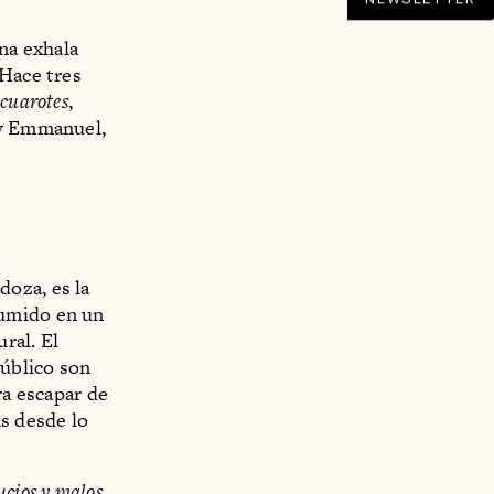
ona exhala
 Hace tres
cuarotes
,
ny Emmanuel,
oza, es la
sumido en un
ral. El
público son
ra escapar de
as desde lo
sucios y malos