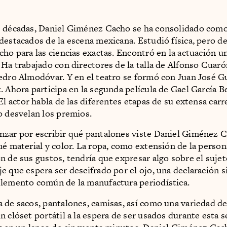
 décadas, Daniel Giménez Cacho se ha consolidado como
destacados de la escena mexicana. Estudió física, pero d
cho para las ciencias exactas. Encontró en la actuación u
 Ha trabajado con directores de la talla de Alfonso Cuar
edro Almodóvar. Y en el teatro se formó con Juan José G
. Ahora participa en la segunda película de Gael García B
 El actor habla de las diferentes etapas de su extensa carr
o desvelan los premios.
zar por escribir qué pantalones viste Daniel Giménez 
ué material y color. La ropa, como extensión de la person
n de sus gustos, tendría que expresar algo sobre el sujet
e que espera ser descifrado por el ojo, una declaración s
lemento común de la manufactura periodística.
 de sacos, pantalones, camisas, así como una variedad de
n clóset portátil a la espera de ser usados durante esta 