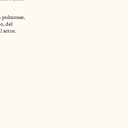
a pulmonar,
o, del
l actor.