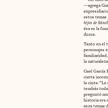
—agrega Gimé
expresidiari
estos temas 
hijos de Sánc
ésa es la fun
duros.
Tanto en el 
personajes e
familiaridad,
la naturaleza
Gael García 
cierta incom
la cinta: “Le
tendrás toda
preguntó muy
historia era
esos temas d