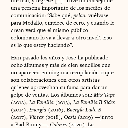
fue mal, y regresé […]. Tuve un consejo de
una persona importante de los medios de
comunicación: ‘Sabe qué,
pelao
, vuélvase
para Medallo, empiece de cero, y cuando le
crean verá que el mismo público
colombiano lo va a llevar a otro nivel’. Eso
es lo que estoy haciendo”.
Han pasado los años y Jose ha publicado
ocho álbumes y más de cien sencillos que
no aparecen en ninguna recopilación o que
son colaboraciones con otros artistas
quienes aprovechan su fama para dar un
golpe de ventas. Los álbumes son:
Mix Tape
(2012),
La Familia
(2013),
La Familia B Sides
(2014),
Energía
(2016),
Energía Lado B
(2017),
Vibras
(2018),
Oasis
(2019) —junto
a Bad Bunny—,
Colores
(2020). La