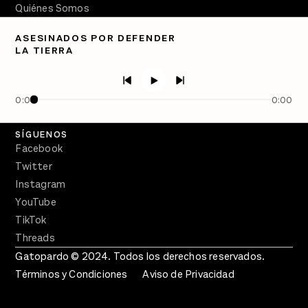
Quiénes Somos
Directorio
ASESINADOS POR DEFENDER
LA TIERRA
PÓDCASTS
Semanario Gatopardo
En Qué Momento
0:00
0:00
Crecer en Distopía
SÍGUENOS
Facebook
Twitter
Instagram
YouTube
TikTok
Threads
Gatopardo © 2024. Todos los derechos reservados.
Términos y Condiciones
Aviso de Privacidad