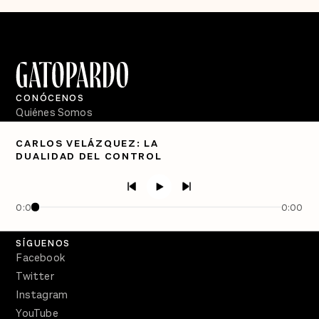
CONÓCENOS
Quiénes Somos
Directorio
CARLOS VELÁZQUEZ: LA
DUALIDAD DEL CONTROL
PÓDCASTS
Semanario Gatopardo
En Qué Momento
0:00
0:00
Crecer en Distopía
SÍGUENOS
Facebook
Twitter
Instagram
YouTube