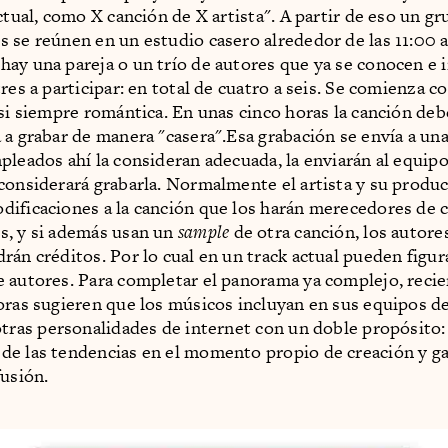
ctual, como X canción de X artista". A partir de eso un g
 se reúnen en un estudio casero alrededor de las 11:00 a
ay una pareja o un trío de autores que ya se conocen e i
res a participar: en total de cuatro a seis. Se comienza c
asi siempre romántica. En unas cinco horas la canción debe
 a grabar de manera "casera".Esa grabación se envía a una 
pleados ahí la consideran adecuada, la enviarán al equipo 
considerará grabarla. Normalmente el artista y su produ
ificaciones a la canción que los harán merecedores de c
s, y si además usan un
sample
de otra canción, los autore
rán créditos. Por lo cual en un track actual pueden figur
 autores. Para completar el panorama ya complejo, rec
oras sugieren que los músicos incluyan en sus equipos de
tras personalidades de internet con un doble propósito:
e las tendencias en el momento propio de creación y ga
fusión.