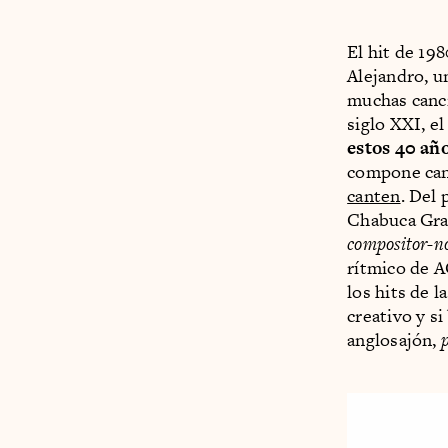
El hit de 19
Alejandro, un
muchas canci
siglo XXI, e
estos 40 añ
compone canc
canten
. Del
Chabuca Gran
compositor-n
rítmico de A
los hits de 
creativo y si
anglosajón,