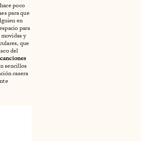
 hace poco
nes para que
alguien en
 espacio para
s movidas y
culares, que
isco del
 canciones
n sencillos
ación casera
ente