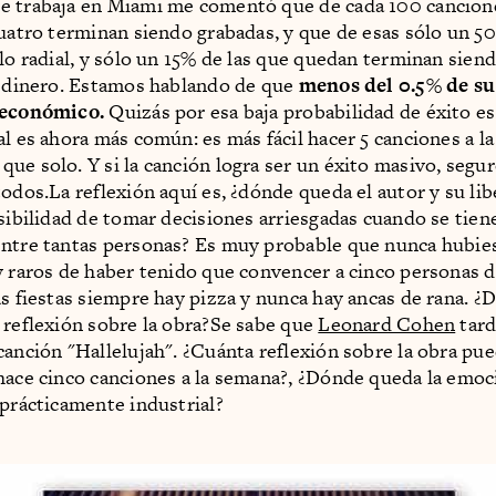
e trabaja en Miami me comentó que de cada 100 cancion
cuatro terminan siendo grabadas, y que de esas sólo un 50
llo radial, y sólo un 15% de las que quedan terminan sien
e dinero. Estamos hablando de que
menos del 0.5% de su
 económico.
Quizás por esa baja probabilidad de éxito es
al es ahora más común: es más fácil hacer 5 canciones a l
ue solo. Y si la canción logra ser un éxito masivo, segu
todos.La reflexión aquí es, ¿dónde queda el autor y su lib
osibilidad de tomar decisiones arriesgadas cuando se tiene
entre tantas personas? Es muy probable que nunca hubie
y raros de haber tenido que convencer a cinco personas 
as fiestas siempre hay pizza y nunca hay ancas de rana. 
 reflexión sobre la obra?Se sabe que
Leonard Cohen
tard
canción "Hallelujah". ¿Cuánta reflexión sobre la obra pu
hace cinco canciones a la semana?, ¿Dónde queda la emoc
 prácticamente industrial?