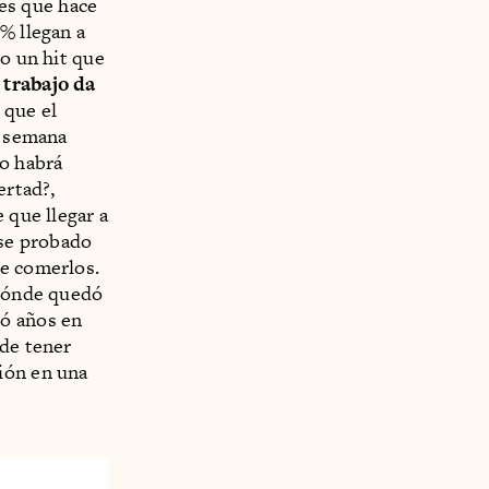
es que hace
% llegan a
do un hit que
 trabajo da
 que el
a semana
ro habrá
ertad?,
 que llegar a
se probado
de comerlos.
¿Dónde quedó
ó años en
ede tener
ión en una