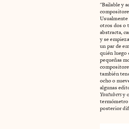
"Bailable y a
compositores
Usualmente h
otros dos o t
abstracta, c
y se empieza
un par de em
quién luego 
pequeñas mod
compositore
también tend
ocho o nueve
algunas edit
Youtubers
y o
termómetro d
posterior di