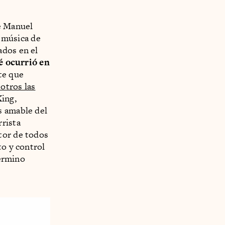
re Manuel
y música de
ados en el
é ocurrió en
te que
otros las
ing,
s amable del
rista
tor de todos
to y control
termino