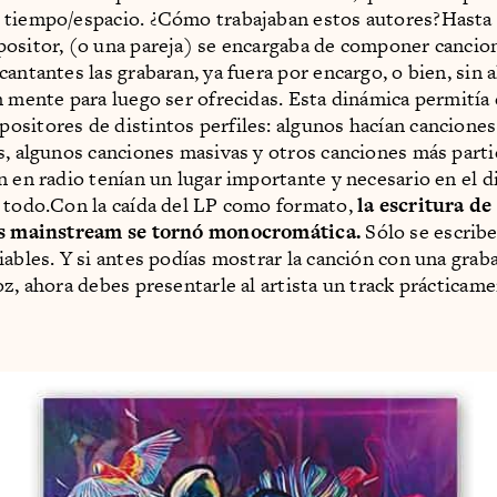
 tiempo/espacio. ¿Cómo trabajaban estos autores?Hasta
ositor, (o una pareja) se encargaba de componer cancio
cantantes las grabaran, ya fuera por encargo, o bien, sin 
n mente para luego ser ofrecidas. Esta dinámica permitía
sitores de distintos perfiles: algunos hacían cancione
s, algunos canciones masivas y otros canciones más parti
n en radio tenían un lugar importante y necesario en el d
 todo.Con la caída del LP como formato,
la escritura de
as mainstream se tornó monocromática.
Sólo se escribe
iables. Y si antes podías mostrar la canción con una grab
oz, ahora debes presentarle al artista un track prácticam