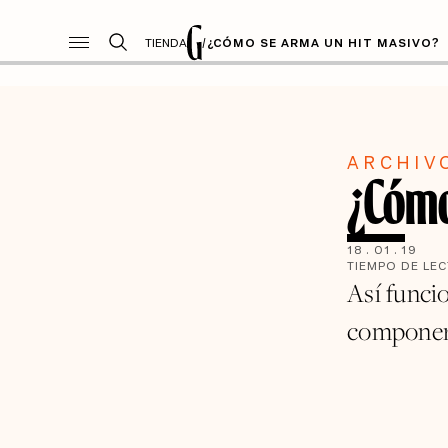
TIENDA
/
¿CÓMO SE ARMA UN HIT MASIVO?
ARCHIV
¿Cómo
18
.
01
.
19
TIEMPO DE LE
Así funci
componer