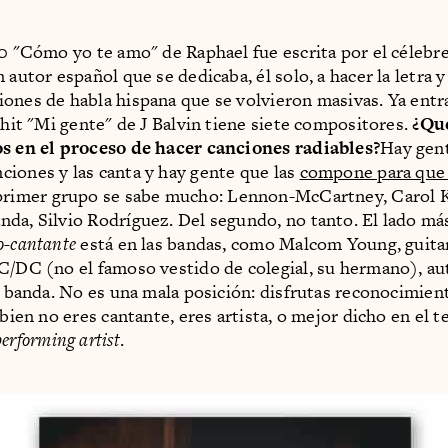
80 "Cómo yo te amo" de Raphael fue escrita por el céleb
 autor español que se dedicaba, él solo, a hacer la letra 
ones de habla hispana que se volvieron masivas. Ya entr
l hit "Mi gente" de J Balvin tiene siete compositores.
¿Qu
os en el proceso de hacer canciones radiables?
Hay gen
iones y las canta y hay gente que las
compone para que 
 primer grupo se sabe mucho: Lennon-McCartney, Carol K
da, Silvio Rodríguez. Del segundo, no tanto. El lado má
o-cantante
está en las bandas, como Malcom Young, guitar
C/DC (no el famoso vestido de colegial, su hermano), au
la banda. No es una mala posición: disfrutas reconocimien
 bien no eres cantante, eres artista, o mejor dicho en el 
performing artist
.