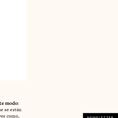
nte modo:
ue se están
ves como,
NEWSLETTER