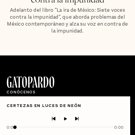
Adelanto del libro "La ira de México: Siete voces
contra la impunidad", que aborda problemas del
México contemporáneo y alza su voz en contra de
la impunidad.
CONÓCENOS
Quiénes Somos
CERTEZAS EN LUCES DE NEÓN
Directorio
PÓDCASTS
Semanario Gatopardo
0:00
0:00
En Qué Momento