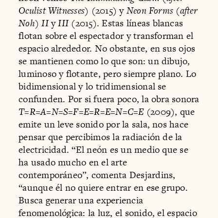
Oculist Witnesses)
(2015) y
Neon Forms (after
Noh) II
y
III
(2015). Estas líneas blancas
flotan sobre el espectador y transforman el
espacio alrededor. No obstante, en sus ojos
se mantienen como lo que son: un dibujo,
luminoso y flotante, pero siempre plano. Lo
bidimensional y lo tridimensional se
confunden. Por si fuera poco, la obra sonora
T=R=A=N=S=F=E=R=E=N=C=E
(2009), que
emite un leve sonido por la sala, nos hace
pensar que percibimos la radiación de la
electricidad. “El neón es un medio que se
ha usado mucho en el arte
contemporáneo”, comenta Desjardins,
“aunque él no quiere entrar en ese grupo.
Busca generar una experiencia
fenomenológica: la luz, el sonido, el espacio