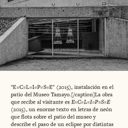
"E=C=L=I=P=S=E" (2015), instalación en el
patio del Museo Tamayo.[/caption]La obra
que recibe al visitante es
E=C=L=I=P=S=E
(2015), un enorme texto en letras de neón
que flota sobre el patio del museo y
describe el paso de un eclipse por distintas