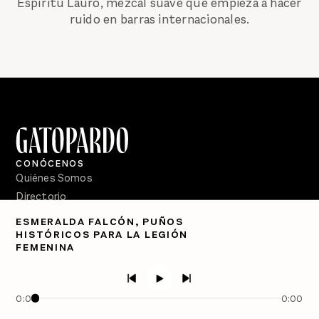
Espíritu Lauro, mezcal suave que empieza a hacer
ruido en barras internacionales.
CONÓCENOS
Quiénes Somos
Directorio
ESMERALDA FALCÓN, PUÑOS
PÓDCASTS
HISTÓRICOS PARA LA LEGIÓN
Semanario Gatopardo
FEMENINA
En Qué Momento
Crecer en Distopía
0:00
0:00
SÍGUENOS