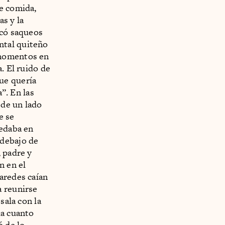
de comida,
as y la
ocó saqueos
ntal quiteño
 momentos en
. El ruido de
ue quería
a”. En las
 de un lado
e se
uedaba en
 debajo de
, padre y
n en el
aredes caían
a reunirse
sala con la
da cuanto
ó de lo