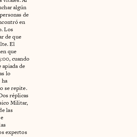
uchar algún
 personas de
ncontró en
o. Los
ar de que
lte. El
nen que
14:00, cuando
e apiada de
as lo
e ha
 se repite.
 Dos réplicas
ico Militar,
de las
se
las
os expertos