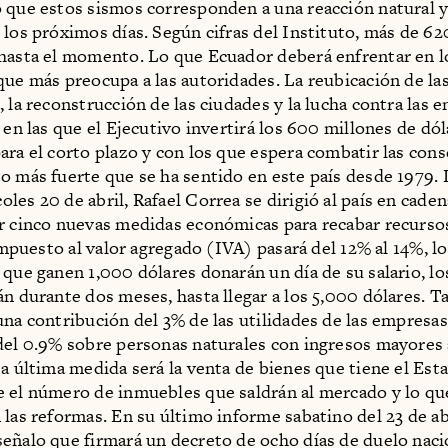
 que estos sismos corresponden a una reacción natural 
 los próximos días. Según cifras del Instituto, más de 620
hasta el momento. Lo que Ecuador deberá enfrentar en 
que más preocupa a las autoridades. La reubicación de la
, la reconstrucción de las ciudades y la lucha contra las
 en las que el Ejecutivo invertirá los 600 millones de dól
ara el corto plazo y con los que espera combatir las con
o más fuerte que se ha sentido en este país desde 1979. 
les 20 de abril, Rafael Correa se dirigió al país en caden
r cinco nuevas medidas económicas para recabar recursos
 impuesto al valor agregado (IVA) pasará del 12% al 14%, l
 que ganen 1,000 dólares donarán un día de su salario, l
án durante dos meses, hasta llegar a los 5,000 dólares. 
una contribución del 3% de las utilidades de las empresa
del 0.9% sobre personas naturales con ingresos mayores 
La última medida será la venta de bienes que tiene el Est
 el número de inmuebles que saldrán al mercado y lo qu
 las reformas. En su último informe sabatino del 23 de abr
eñalo que firmará un decreto de ocho días de duelo naci