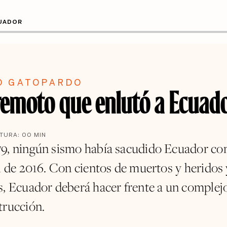
CUADOR
O GATOPARDO
rremoto que enlutó a Ecuad
CTURA:
00
MIN
9, ningún sismo había sacudido Ecuador com
il de 2016. Con cientos de muertos y heridos 
s, Ecuador deberá hacer frente a un complej
trucción.