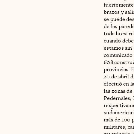
fuertemente.
brazos y sali
se puede des
de las pared
toda la estr
cuando debe 
estamos sin 
comunicado d
608 construc
provincias. 
20 de abril 
efectuó en l
las zonas de
Pedernales, 
respectivame
sudamericana
más de 100 p
militares, c
maquinaria, 