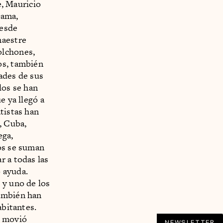
e, Mauricio
Jama,
desde
maestre
olchones,
os, también
ades de sus
los se han
e ya llegó a
tistas han
, Cuba,
ega,
los se suman
r a todas las
 ayuda.
 y uno de los
también han
abitantes.
e movió
NEWSLETTER