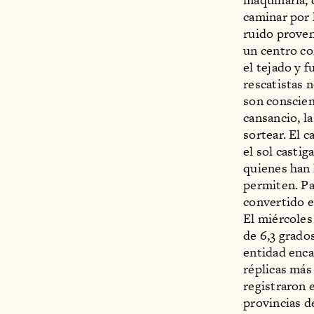
caminar por 
ruido proven
un centro co
el tejado y 
rescatistas 
son conscient
cansancio, l
sortear. El 
el sol castig
quienes han 
permiten. Par
convertido e
El miércoles 
de 6,3 grado
entidad enca
réplicas más
registraron e
provincias d