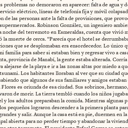
os problemas no demoraron en aparecer: falta de agua y 
ervicio eléctrico, líneas de telefonía fija y móvil colapsad
n de las personas ante la falta de provisiones, que prov
 supermercados. Robinson González, un ingeniero ambie
a noche del terremoto en Esmeraldas, cuenta que vivió
ió la muerte de cerca. “Parecía que el hotel se derrumbaba
ciones que se desplomaban era ensordecedor. Lo único q
mi familia para saber si estaban bien y regresar vivo a cas
nta, provincia de Manabí, la gente estaba alterada. Corría
a alejarse de la playa e ir a las zonas altas por miedo a qu
 tsunami. Los habitantes lloraban al ver que su ciudad q
abiendo que algunos de sus familiares y amigos estaban
a Flores es oriunda de esa ciudad. Sus sobrinos, hermano
lvaron de morir. La tierra tembló cuando los niños jugaba
l y los adultos preparaban la comida. Mientras algunas p
los pequeños lograron descender a la primera planta par
randes y salir. Aunque la casa está en pie, duermen en la 
ipal abierta para no perder tiempo y abandonar la vivien
urre otro terremoto. El presidente
Rafael Correa
se enter