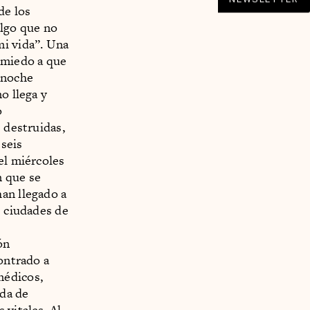
de los
 algo que no
mi vida”. Una
 miedo a que
 noche
o llega y
o
 destruidas,
 seis
el miércoles
n que se
an llegado a
s ciudades de
ón
ontrado a
médicos,
uda de
 vitales. Al