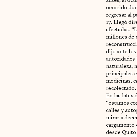
ocurrido dura
regresar al 
17. Llegó di
afectadas. “
millones de 
reconstrucci
dijo ante lo
autoridades 
naturaleza, 
principales 
medicinas, c
recolectado.
En las latas 
“estamos con
calles y aut
mirar a dece
cargamento q
desde Quito,