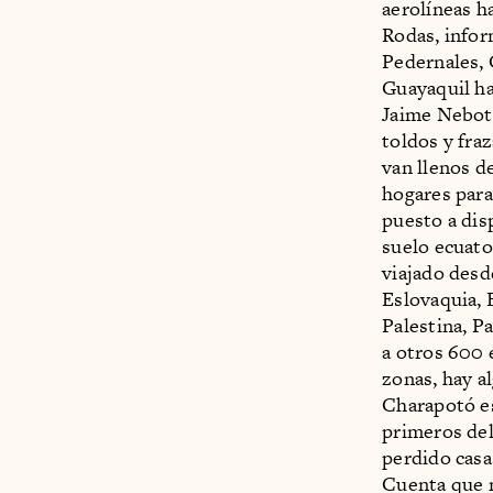
aerolíneas ha
Rodas, infor
Pedernales, 
Guayaquil ha
Jaime Nebot 
toldos y fra
van llenos d
hogares para
puesto a dis
suelo ecuato
viajado desd
Eslovaquia, 
Palestina, P
a otros 600 
zonas, hay a
Charapotó es
primeros del
perdido casa
Cuenta que m