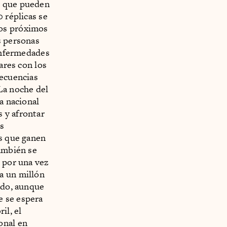
y que pueden
 réplicas se
los próximos
s personas
 enfermedades
ares con los
secuencias
La noche del
a nacional
 y afrontar
os
os que ganen
También se
s por una vez
a un millón
ado, aunque
e se espera
il, el
onal en