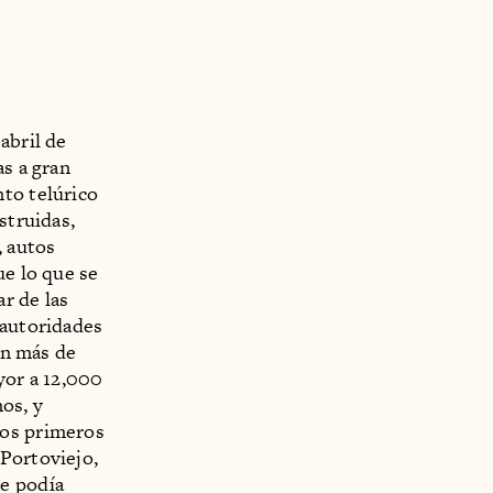
abril de
as a gran
nto telúrico
struidas,
, autos
ue lo que se
r de las
 autoridades
on más de
yor a 12,000
os, y
los primeros
 Portoviejo,
se podía