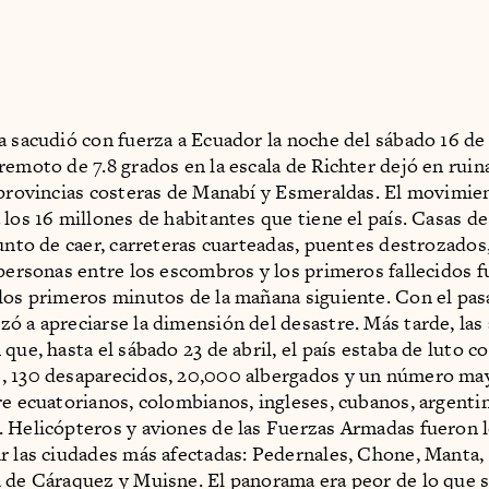
a sacudió con fuerza a Ecuador la noche del sábado 16 de 
remoto de 7.8 grados en la escala de Richter dejó en ruin
 provincias costeras de Manabí y Esmeraldas. El movimie
 los 16 millones de habitantes que tiene el país. Casas de
punto de caer, carreteras cuarteadas, puentes destrozados
 personas entre los escombros y los primeros fallecidos f
los primeros minutos de la mañana siguiente. Con el pasa
ó a apreciarse la dimensión del desastre. Más tarde, las
que, hasta el sábado 23 de abril, el país estaba de luto c
, 130 desaparecidos, 20,000 albergados y un número ma
re ecuatorianos, colombianos, ingleses, cubanos, argentin
 Helicópteros y aviones de las Fuerzas Armadas fueron 
r las ciudades más afectadas: Pedernales, Chone, Manta,
 de Cáraquez y Muisne. El panorama era peor de lo que 