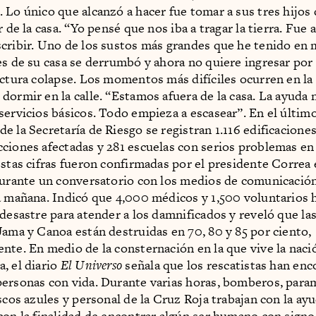
 Lo único que alcanzó a hacer fue tomar a sus tres hijos 
r de la casa. “Yo pensé que nos iba a tragar la tierra. Fue
cribir. Uno de los sustos más grandes que he tenido en 
es de su casa se derrumbó y ahora no quiere ingresar por
uctura colapse. Los momentos más difíciles ocurren en la
dormir en la calle. “Estamos afuera de la casa. La ayuda n
servicios básicos. Todo empieza a escasear”. En el últim
e la Secretaría de Riesgo se registran 1.116 edificaciones
ciones afectadas y 281 escuelas con serios problemas en
Estas cifras fueron confirmadas por el presidente Correa 
durante un conversatorio con los medios de comunicació
a mañana. Indicó que 4,000 médicos y 1,500 voluntarios h
 desastre para atender a los damnificados y reveló que la
Jama y Canoa están destruidas en 70, 80 y 85 por ciento,
nte. En medio de la consternación en la que vive la naci
, el diario
El Universo
señala que los rescatistas han enc
ersonas con vida. Durante varias horas, bomberos, para
ascos azules y personal de la Cruz Roja trabajan con la ay
con la finalidad de encontrar algún ser humano con signos