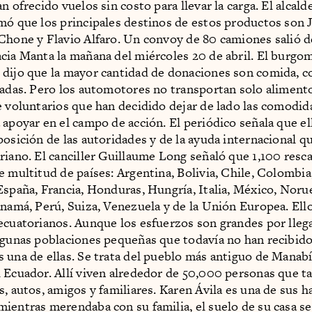
n ofrecido vuelos sin costo para llevar la carga. El alcald
mó que los principales destinos de estos productos son 
Chone y Flavio Alfaro. Un convoy de 80 camiones salió 
cia Manta la mañana del miércoles 20 de abril. El burgo
dijo que la mayor cantidad de donaciones son comida, c
zadas. Pero los automotores no transportan solo aliment
e voluntarios que han decidido dejar de lado las comodid
 apoyar en el campo de acción. El periódico señala que el
posición de las autoridades y de la ayuda internacional qu
riano. El canciller Guillaume Long señaló que 1,100 resca
e multitud de países: Argentina, Bolivia, Chile, Colombia
España, Francia, Honduras, Hungría, Italia, México, Noru
anamá, Perú, Suiza, Venezuela y de la Unión Europea. El
ecuatorianos. Aunque los esfuerzos son grandes por llega
lgunas poblaciones pequeñas que todavía no han recibido
 una de ellas. Se trata del pueblo más antiguo de Manabí
 Ecuador. Allí viven alrededor de 50,000 personas que 
s, autos, amigos y familiares. Karen Ávila es una de sus h
ientras merendaba con su familia, el suelo de su casa s