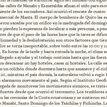
las calles de Manabí y Esmeraldas afinan el oído para esc
iente de los escombros. Así ocurrió el rescate de cuatro
mercial de Manta. El cuerpo de bomberos de Quito las e
fueron sacadas por un orifico en la madrugada del doming
no pierden la esperanza de localizar a más personas, a pes
es de que el paso de las horas hace que la tarea se dificu
a humedad y la deshidratación son otros factores que tie
calor se torna insoportable, sobre todo entre las 10:00 y 
a. En horas de la tarde y hasta entrada la noche, el clima s
llegado a ayudar y el trabajo continúa hasta que las fuerz
a descansar no hay hoteles, casas ni hostales. La calle s
n un colchón donde duermen hasta que amanece y el ciclo
20, mientras el país dormía, la naturaleza volvió a rugir.
s alarmaron nuevamente al país. Según el Instituto Geofís
rgada de monitorear los movimientos sísmicos, se trata 
 fuertes desde que ocurrió el terremoto. Los temblores 
n las cercanías de la Costa ecuatoriana y se sintieron en 
e Manabí, Santo Domingo de los Tsáchilas y Pichincha. L