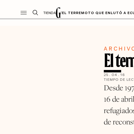
TIENDA
/
EL TERREMOTO QUE ENLUTÓ A E
ARCHIV
El te
25
.
04
.
16
TIEMPO DE LE
Desde 197
16 de abr
refugiado
de recons