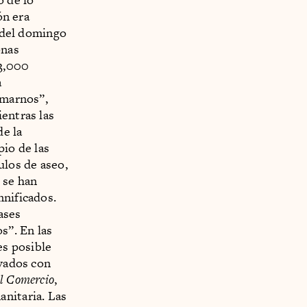
ón era
e del domingo
onas
3,000
a
imarnos”,
entras las
de la
pio de las
ulos de aseo,
 se han
mnificados.
ases
s”. En las
es posible
ivados con
l Comercio
,
anitaria. Las