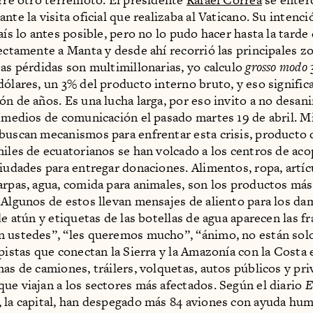
nte la visita oficial que realizaba al Vaticano. Su intenci
país lo antes posible, pero no lo pudo hacer hasta la tard
rectamente a Manta y desde ahí recorrió las principales z
Las pérdidas son multimillonarias, yo calculo
grosso modo
dólares, un 3% del producto interno bruto, y eso signific
ón de años. Es una lucha larga, por eso invito a no desan
s medios de comunicación el pasado martes 19 de abril. Mi
buscan mecanismos para enfrentar esta crisis, producto 
miles de ecuatorianos se han volcado a los centros de aco
ciudades para entregar donaciones. Alimentos, ropa, artíc
arpas, agua, comida para animales, son los productos más
 Algunos de estos llevan mensajes de aliento para los da
de atún y etiquetas de las botellas de agua aparecen las fr
 ustedes”, “les queremos mucho”, “ánimo, no están solo
opistas que conectan la Sierra y la Amazonía con la Costa 
nas de camiones, tráilers, volquetas, autos públicos y pr
ue viajan a los sectores más afectados. Según el diario
E
 la capital, han despegado más 84 aviones con ayuda hum