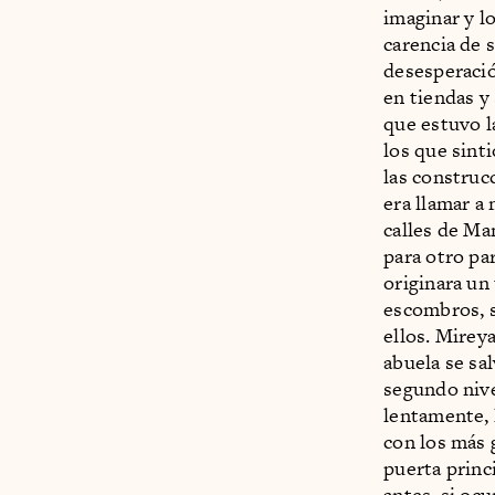
imaginar y l
carencia de s
desesperació
en tiendas y
que estuvo l
los que sint
las construc
era llamar a 
calles de Ma
para otro par
originara un
escombros, s
ellos. Mirey
abuela se sa
segundo nive
lentamente, 
con los más g
puerta princ
antes, si oc