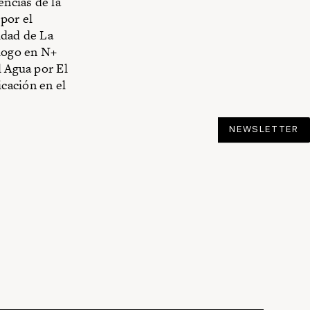
ncias de la
por el
idad de La
logo en N+
l Agua por El
cación en el
NEWSLETTER