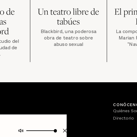
io de
Un teatro libre de
El pri
as
tabúes
ord
Blackbird, una poderosa
La compo
obra de teatro sobre
Marian 
tudio del
abuso sexual
"Nav
iudad de
.
CONÓCEN
Quiénes S
Directorio