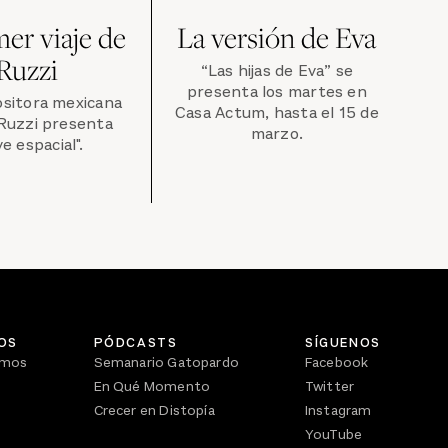
mer viaje de
La versión de Eva
Ruzzi
“Las hijas de Eva” se
presenta los martes en
sitora mexicana
Casa Actum, hasta el 15 de
Ruzzi presenta
marzo.
e espacial".
OS
PÓDCASTS
SÍGUENOS
omos
Semanario Gatopardo
Facebook
En Qué Momento
Twitter
Crecer en Distopía
Instagram
YouTube