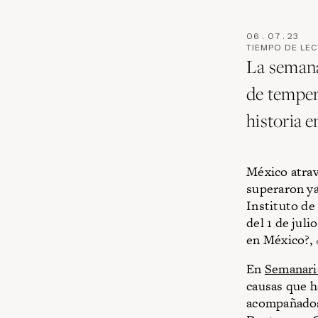
06
.
07
.
23
TIEMPO DE LE
La semana
de temper
historia 
México atrav
superaron ya
Instituto de
del 1 de juli
en México?, 
En
Semanari
causas que h
acompañados 