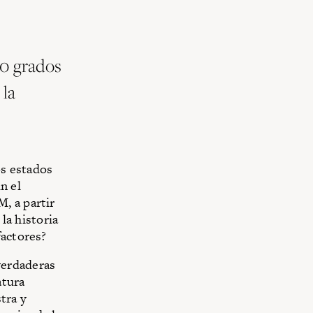
40 grados
 la
ós estados
n el
, a partir
 la historia
factores?
verdaderas
atura
tra y