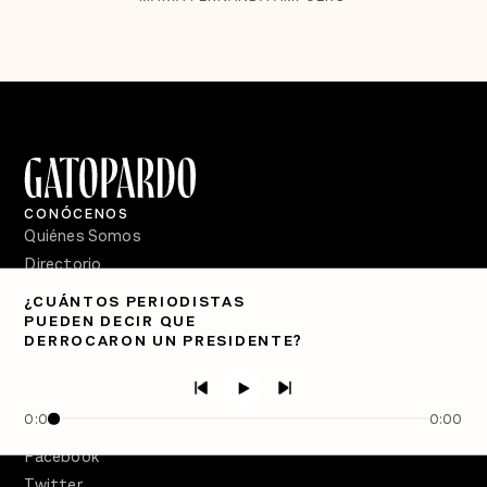
CONÓCENOS
Quiénes Somos
Directorio
¿CUÁNTOS PERIODISTAS
PÓDCASTS
PUEDEN DECIR QUE
Semanario Gatopardo
DERROCARON UN PRESIDENTE?
En Qué Momento
Crecer en Distopía
0:00
0:00
SÍGUENOS
Facebook
Twitter