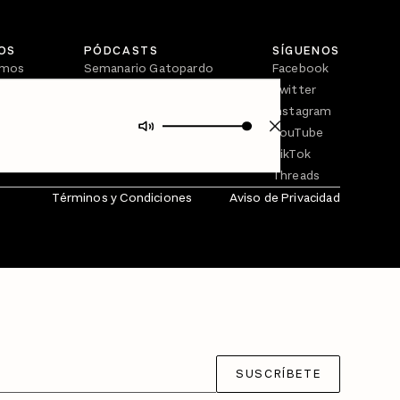
OS
PÓDCASTS
SÍGUENOS
omos
Semanario Gatopardo
Facebook
En Qué Momento
Twitter
Crecer en Distopía
Instagram
YouTube
TikTok
Threads
Términos y Condiciones
Aviso de Privacidad