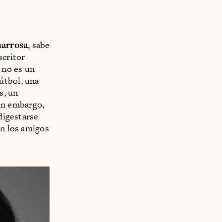
arrosa
, sabe
scritor
 no es un
útbol, una
s, un
Sin embargo,
ndigestarse
on los amigos