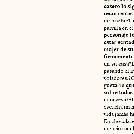
casero lo s
recurrente?
de noche?
Un
parrilla en e
personaje l
estar senta
mujer de su
firmemente
en su casa?
L
pasando el i
voladores.
¿C
gustaría qu
sobre todas 
conserva?
Al
escucha mi h
vida jamás h
En chocolate
mencionar a