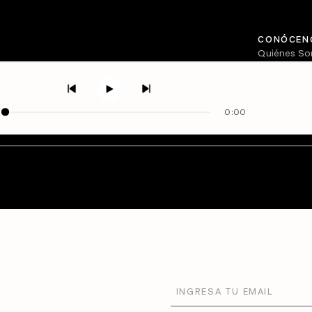
CONÓCEN
Quiénes S
Directorio
0:00