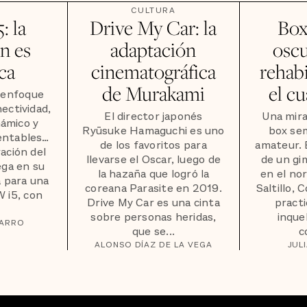
CULTURA
 la
Drive My Car: la
Box
n es
adaptación
oscu
ica
cinematográfica
rehabi
de Murakami
el cu
 enfoque
ectividad,
El director japonés
Una mira
námico y
Ryūsuke Hamaguchi es uno
box sem
entables…
de los favoritos para
amateur. É
ación del
llevarse el Oscar, luego de
de un gi
ega en su
la hazaña que logró la
en el no
a para una
coreana Parasite en 2019.
Saltillo, 
 i5, con
Drive My Car es una cinta
practi
sobre personas heridas,
inque
VARRO
que se...
c
ALONSO DÍAZ DE LA VEGA
JUL