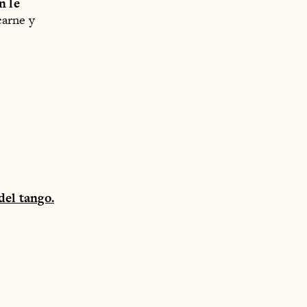
n le
carne y
del tango.