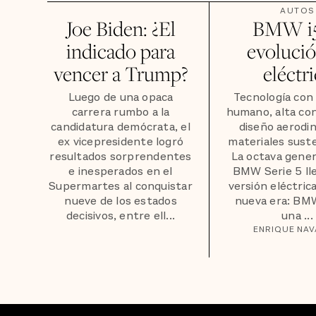
AUTOS
Joe Biden: ¿El
BMW i5:
indicado para
evolució
vencer a Trump?
eléctr
Luego de una opaca
Tecnología con
carrera rumbo a la
humano, alta con
candidatura demócrata, el
diseño aerodi
ex vicepresidente logró
materiales sust
resultados sorprendentes
La octava gener
e inesperados en el
BMW Serie 5 ll
Supermartes al conquistar
versión eléctric
nueve de los estados
nueva era: BMW
decisivos, entre ell...
una ...
ENRIQUE NA