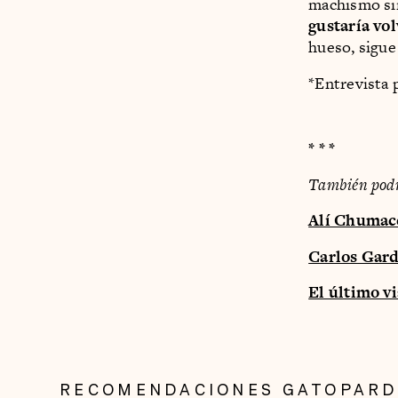
machismo sin
gustaría vol
hueso, sigue
*Entrevista 
* * *
También podrí
Alí Chumacer
Carlos Gard
El último v
RECOMENDACIONES GATOPAR