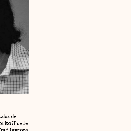
salsa de
orito?
Puede
Qué invento