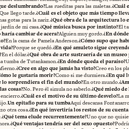
igue deslumbrando?
Las rueditas para las maletas.
¿Cuál 
Que llego tarde.
¿Cuál es el objeto que más tiempo llev
as gotas para la nariz.
¿Qué obra de la arquitectura lo
l jardín de mi casa.
¿Qué música busca por instinto?
El t
o haría cambiar de acera?
Alguien muy gordo.
¿En dónde 
do?
En la cama de Pamela Anderson.
¿Cómo supo que habí
 vida?
Porque se quedó.
¿En qué amuleto sigue creyend
?
En el dólar.
¿Qué obra de arte sustraería de un museo 
a tumba de Tutankamon.
¿En dónde queda el paraíso?
U
nfierno.
¿Cree en algo que jamás ha visto?
Creo en los pl
ómo le gustaría morir?
Como si me durmiera.
¿En qué l
e lo sorprendiera el fin del mundo?
En otro mundo.
¿Am
las cosas?
No. Pero él simula no saberlo.
¿Qué miedo de 
 encierro.
¿Cuál es el motivo de su último desvelo?
La m
ijo.
Un epitafio para su tumba
Aquí descansa Fontanarro
izo otra cosa.
¿En qué invertiría los restos de su cuent
.
¿Qué tema elude recurrentemente?
Uno que no quisie
hora.
¿Qué ventajas tendría ser del sexo opuesto?
Podría