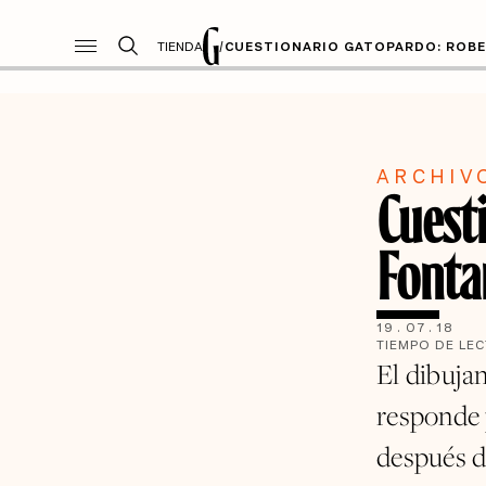
TIENDA
/
CUESTIONARIO GATOPARDO: ROB
ARCHIV
Cuest
Fonta
19
.
07
.
18
TIEMPO DE LE
El dibuja
responde 
después d