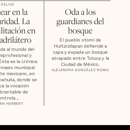
SALUD
ear en la
Oda a los
ridad. La
guardianes del
litación en
bosque
adrilátero
El pueblo otomí de
Huitzizilapan defiende a
da al mundo del
capa y espada un bosque
iprofesional y
atrapado entre Toluca y la
sta es la crónica
Ciudad de México.
mnasio municipal
ALEJANDRA GONZÁLEZ ROMO
rte mexicano, en
Coahuila, donde se
ca la vocación
brantable de
ontrola...
IÁN HERBERT