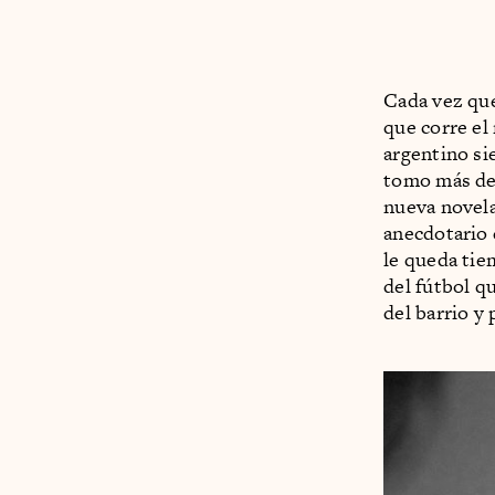
Cada vez que
que corre el
argentino si
tomo más de 
nueva novela,
anecdotario 
le queda tie
del fútbol q
del barrio y