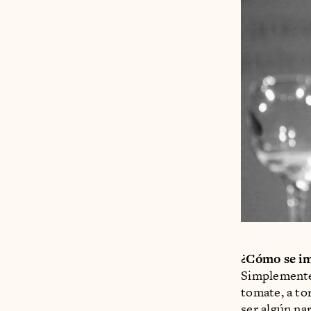
¿Cómo se im
Simplemente
tomate, a tor
ser algún na