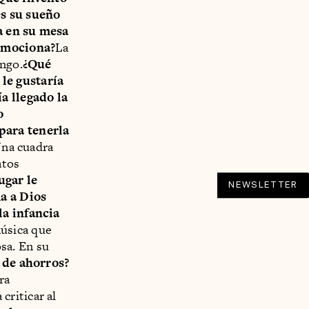
es su sueño
a en su mesa
 emociona?
La
ango.
¿Qué
le gustaría
a llegado la
o
para tenerla
na cuadra
atos
ugar le
NEWSLETTER
a a Dios
la infancia
úsica que
sa. En su
a de ahorros?
ra
 criticar al