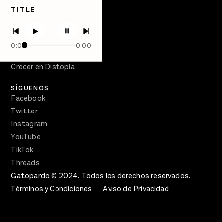
TITLE
Directorio
PÓDCASTS
Semanario Gatopardo
0:00
0:00
En Qué Momento
Crecer en Distopía
SÍGUENOS
Facebook
Twitter
Instagram
YouTube
TikTok
Threads
Gatopardo © 2024. Todos los derechos reservados.
Términos y Condiciones
Aviso de Privacidad