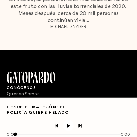
este fruto con las lluvias torrenciales de 2020.
Meses después, cerca de 20 mil personas
continúan vivie...
MICHAEL SNYDER
CONÓCENOS
Quiénes Somos
Directorio
DESDE EL MALECÓN: EL
POLICÍA QUIERE HELADO
PÓDCASTS
Semanario Gatopardo
En Qué Momento
0:00
0:00
Crecer en Distopía