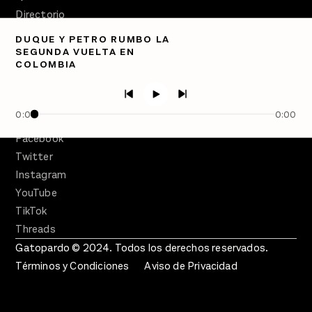
Directorio
DUQUE Y PETRO RUMBO LA
PÓDCASTS
SEGUNDA VUELTA EN
Semanario Gatopardo
COLOMBIA
En Qué Momento
Crecer en Distopía
0:00
0:00
SÍGUENOS
Facebook
Twitter
Instagram
YouTube
TikTok
Threads
Gatopardo © 2024. Todos los derechos reservados.
Términos y Condiciones
Aviso de Privacidad