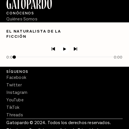
CONÓCENOS
Quiénes Somos
Directorio
EL NATURALISTA DE LA
FICCIÓN
PÓDCASTS
Semanario Gatopardo
En Qué Momento
0:00
0:00
Crecer en Distopía
SÍGUENOS
Facebook
Twitter
Instagram
YouTube
TikTok
Threads
Gatopardo © 2024. Todos los derechos reservados.