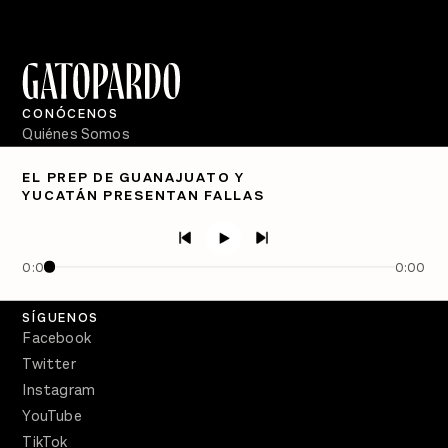
CONÓCENOS
Quiénes Somos
Directorio
EL PREP DE GUANAJUATO Y
YUCATÁN PRESENTAN FALLAS
PÓDCASTS
Semanario Gatopardo
En Qué Momento
0:00
0:00
Crecer en Distopía
SÍGUENOS
Facebook
Twitter
Instagram
YouTube
TikTok