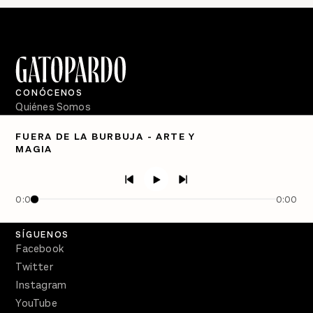
CONÓCENOS
Quiénes Somos
Directorio
FUERA DE LA BURBUJA - ARTE Y
MAGIA
PÓDCASTS
Semanario Gatopardo
En Qué Momento
0:00
0:00
Crecer en Distopía
SÍGUENOS
Facebook
Twitter
Instagram
YouTube