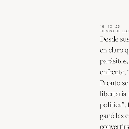
16
.
10
.
23
TIEMPO DE LE
Desde sus 
en claro q
parásitos,
enfrente, 
Pronto se 
libertaria
política”
ganó las 
convertir