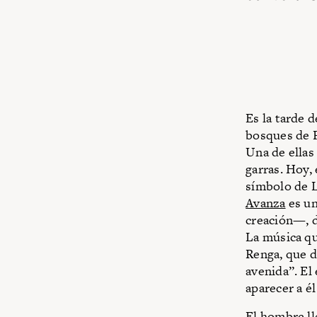
Es la tarde 
bosques de 
Una de ellas
garras. Hoy, 
símbolo de L
Avanza
es un
creación—, d
La música qu
Renga, que di
avenida”. El
aparecer a é
El hombre ll