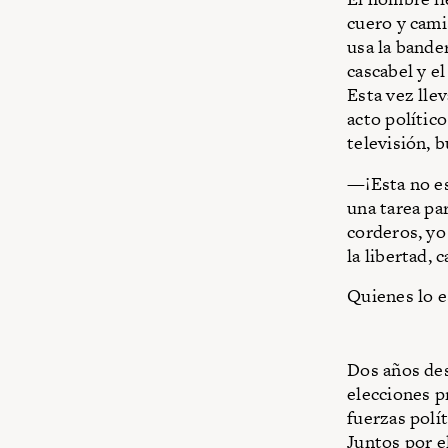
cuero y cami
usa la bander
cascabel y el
Esta vez lle
acto polític
televisión, 
—¡Esta no es
una tarea pa
corderos, yo
la libertad, c
Quienes lo e
Dos años des
elecciones p
fuerzas polí
Juntos por e