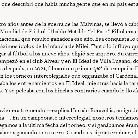
que descubrí que había mucha gente que en mi país esta
ro años antes de la guerra de las Malvinas, se llevó a cab
 Mundial de Fútbol. Ubaldo Matildo “el Pato” Fillol era e
 nacional, que resultó ganadora ese año. Esa conquista lo 
áximos ídolos de la infancia de Milei. Tanto lo influyó q
r al fútbol a los nueve años, eligió ser arquero. Su carre
 empezó en el club Alvear y en El Ideal de Villa Lugano, d
s después, en 2021, filmaría su primer
spot
de campaña. E
en los torneos intercolegiales que organizaba el Cardena
ba los entrenamientos en El Ideal, mientras hacía la tar
s. Y se peleaba con los hinchas contrarios cuando le lloví
vier era tremendo —explica Hernán Boracchia, amigo de 
ia—. En un campeonato intercolegial, nosotros teníamo
egamos a la última fecha del torneo, y si ganábamos éram
amos ganando uno a cero. Cuando está por terminar, el