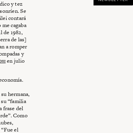
dico y tez
 sonríen. Se
lei contará
jo me cagaba
l de 1982,
erra de las]
ban a romper
trompadas y
com
en julio
 economía.
a su hermana,
 su “familia
a frase del
ierde”. Como
nubes,
 “Fue el