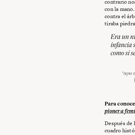
contrario no
con la mano.
contra el árb
tiraba piedr
Era un ni
infancia 
como si s
"Ayer 
Para conoc
pionera femi
Después de l
cuadro histó