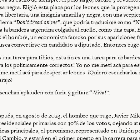
sa negra. Eligió esta plaza por los leones que la protegen
a libertaria, una insignia amarilla y negra, con una serpi
 lema “
Don’t tread on me
”, que podría traducirse como “N
va la bandera argentina colgada al cuello, como una capa. 
o: el hombre, un economista famoso por sus apariciones 
busca convertirse en candidato a diputado. Entonces ruge
 una tarea para tibios, esta no es una tarea para cobardes
ra los políticamente correctos! Yo no me metí acá para e
 me metí acá para despertar leones. ¡Quiero escucharlos r
arajo!
scuchan aplauden con furia y gritan: “¡Viva!”.
pués, en agosto de 2023, el hombre que ruge,
Javier Mil
residenciales primarias con 30% de los votos, dejando atr
ticas principales, el peronismo, representado en Unión por
l Cambio, y estará en el primer puesto en la carrera para 