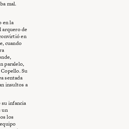
ba mal.
o en la
l arquero de
convirtió en
ue, cuando
ra
onde,
n paralelo,
l Copello. Su
ea sentada
an insultos a
su infancia
s un
os los
 equipo