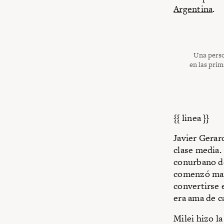
Argentina
.
Una perso
en las prim
{{ linea }}
Javier Gerar
clase media.
conurbano de
comenzó mane
convertirse 
era ama de c
Milei hizo l