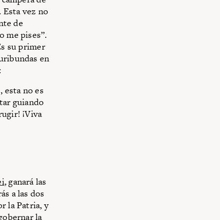
. Esta vez no
ente de
o me pises”.
Es su primer
furibundas en
:
, esta no es
star guiando
ugir! ¡Viva
ei
, ganará las
ás a las dos
 la Patria, y
gobernar la