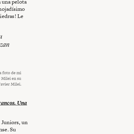
a una pelota
enojadísimo
Piedras! Le
u
azan
a foto de mi
 Milei en su
avier Milei.
rancos. Una
 Juniors, un
nse. Su