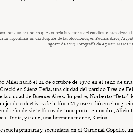
na toma un periódico que anuncia la victoria del candidato presidencial 
arias argentinas un día después de las elecciones, en Buenos Aires, Argenti
agosto de 2023. Fotografía de Agustin Marcaria
do Milei nació el 22 de octubre de 1970 en el seno de una
 Creció en Sáenz Peña, una ciudad del partido Tres de Feb
 la ciudad de Buenos Aires. Su padre, Norberto “Beto” M
jando colectivos de la línea 21 y ascendió en el negocio
en dueño de siete líneas de transporte. Su madre, Alicia 
asa. Tenía, y tiene, una hermana menor, Karina.
a escuela primaria y secundaria en el Cardenal Copello, u