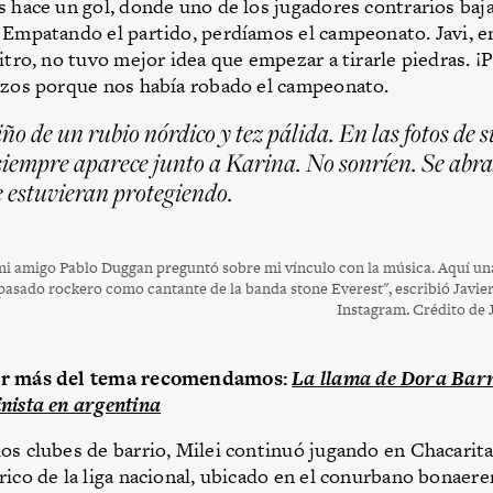
s hace un gol, donde uno de los jugadores contrarios baj
 Empatando el partido, perdíamos el campeonato. Javi, 
itro, no tuvo mejor idea que empezar a tirarle piedras. ¡
azos porque nos había robado el campeonato.
ño de un rubio nórdico y tez pálida. En las fotos de s
siempre aparece junto a Karina. No sonríen. Se abr
e estuvieran protegiendo.
mi amigo Pablo Duggan preguntó sobre mi vínculo con la música. Aquí un
pasado rockero como cantante de la banda stone Everest", escribió Javier
Instagram. Crédito de J
er más del tema recomendamos:
La llama de Dora Bar
nista en argentina
os clubes de barrio, Milei continuó jugando en Chacarita
rico de la liga nacional, ubicado en el conurbano bonaere