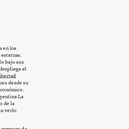
a en los
 estatuas.
do bajo sus
despliega el
ibertad
mes desde su
 económico.
gentina La
o de la
an verlo
, campera de