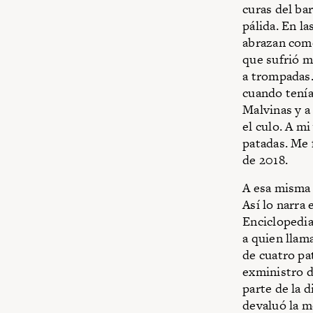
curas del ba
pálida. En l
abrazan como
que sufrió m
a trompadas.
cuando tenía
Malvinas y a
el culo. A m
patadas. Me 
de 2018.
A esa misma 
Así lo narra
Enciclopedia
a quien llam
de cuatro pat
exministro d
parte de la d
devaluó la m