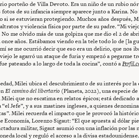
rrio porteño de Villa Devoto. Era un niño de un rubio nór
as fotos de su infancia siempre aparece junto a Karina. No
 si se estuvieran protegiendo. Muchos años después, Mi
altratos y violencia física por parte de su padre. “Mi vie
 No me olvido más de una golpiza que me dio el 2 de abri
 once años. Estábamos viendo en la tele todo lo de [la gu
 mí se me ocurrió decir que eso era un delirio, que nos i
i viejo le agarró un ataque de furia y empezó a pegarme 
fue pateando a lo largo de toda la cocina”, contó a
Perfil.
edad, Milei ubica el descubrimiento de su interés por la
 en
El camino del libertario
(Planeta, 2022), una especie de
 Milei que no escatima en relatos épicos; está dedicado 
a “el Jefe”, y a sus mastines ingleses, a quienes denomina
as”. Milei recuerda el impacto que le provocó la históric
e Economía, Lorenzo Sigaut: “El que apuesta al dólar p
ictadura militar, Sigaut asumió con una inflación por las 
oneda local y reguló el acceso a la divisa estadounidense.