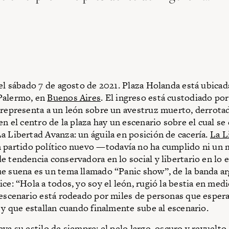
del sábado 7 de agosto de 2021. Plaza Holanda está ubicad
Palermo, en
Buenos Aires
. El ingreso está custodiado por
 representa a un león sobre un avestruz muerto, derrota
en el centro de la plaza hay un escenario sobre el cual se 
a Libertad Avanza: un águila en posición de cacería.
La L
 partido político nuevo —todavía no ha cumplido ni un 
e tendencia conservadora en lo social y libertario en lo
e suena es un tema llamado “Panic show”, de la banda ar
ce: “Hola a todos, yo soy el león, rugió la bestia en medi
 escenario está rodeado por miles de personas que esper
l y que estallan cuando finalmente sube al escenario.
eva su estilo de siempre: el pelo largo, oscuro y revuelto