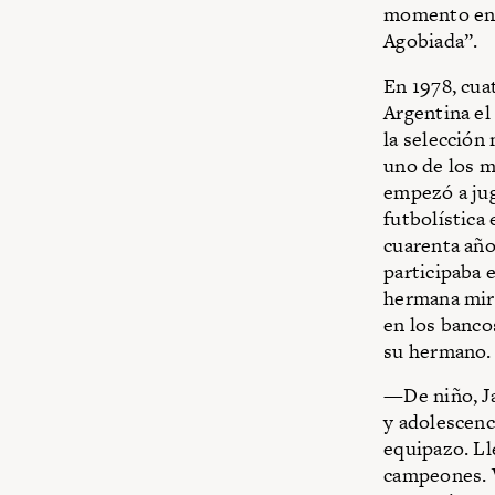
momento en 
Agobiada”.
En 1978, cuat
Argentina el
la selección
uno de los m
empezó a juga
futbolística
cuarenta año
participaba 
hermana mira
en los banco
su hermano.
—De niño, Ja
y adolescenc
equipazo. Ll
campeones. V