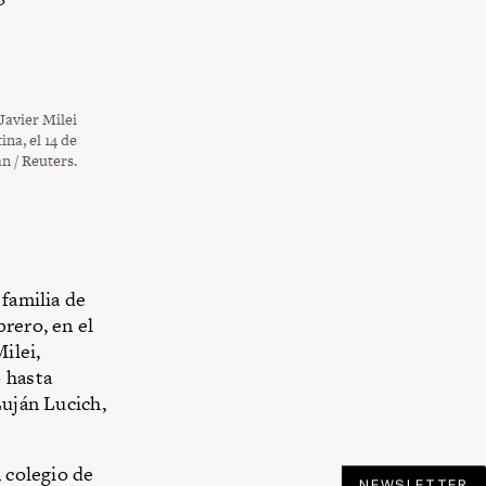
Javier Milei
na, el 14 de
n / Reuters.
 familia de
rero, en el
ilei,
 hasta
Luján Lucich,
n colegio de
NEWSLETTER