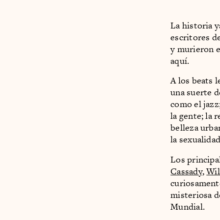
La historia 
escritores d
y murieron e
aquí.
A los beats 
una suerte 
como el jazz;
la gente; la 
belleza urban
la sexualidad
Los princip
Cassady
,
Wil
curiosamente
misteriosa d
Mundial.