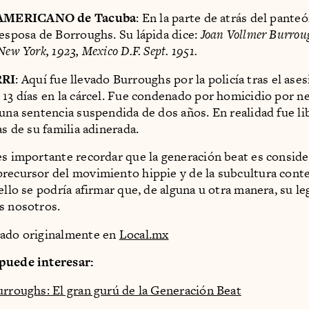
MERICANO de Tacuba
: En la parte de atrás del pante
 esposa de Borroughs. Su lápida dice:
Joan Vollmer Burrou
New York, 1923, Mexico D.F. Sept. 1951.
RI
: Aquí fue llevado Burroughs por la policía tras el ase
 13 días en la cárcel. Fue condenado por homicidio por ne
 una sentencia suspendida de dos años. En realidad fue l
as de su familia adinerada.
es importante recordar que la generación beat es consid
recursor del movimiento hippie y de la subcultura con
ello se podría afirmar que, de alguna u otra manera, su l
s nosotros.
cado originalmente en
Local.mx
puede interesar:
urroughs: El gran gurú de la Generación Beat