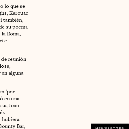
vo lo que se
ughs, Kerouac
uí también,
s de su poema
e la Roma,
rte.
.
o de reunión
dose,
 en alguna
an ‘por
ió en una
osa, Joan
ués
e hubiera
 Bounty Bar,
NEWSLETTER