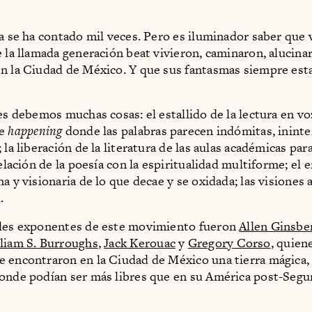
ya se ha contado mil veces. Pero es iluminador saber que 
e la llamada generación beat vivieron, caminaron, alucin
n la Ciudad de México. Y que sus fantasmas siempre est
les debemos muchas cosas: el estallido de la lectura en v
de
happening
donde las palabras parecen indómitas, inint
 la liberación de la literatura de las aulas académicas par
relación de la poesía con la espiritualidad multiforme; el 
a y visionaria de lo que decae y se oxidada; las visiones 
.
ales exponentes de este movimiento fueron
Allen Ginsbe
liam S. Burroughs
,
Jack Kerouac
y
Gregory Corso
, quien
 encontraron en la Ciudad de México una tierra mágica, 
onde podían ser más libres que en su América post-Seg