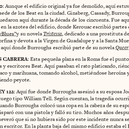
0
: Aunque el edificio original ya fue demolido, aquí estu
 sede de los Beat en la ciudad. Ginsberg, Cassady, Burro
uedaron aquí durante la década de los cincuenta. Fue aq
 en la azotea del edificio, donde Kerouac escribió parte
y
Blues”
y su novela
Tristessa
, dedicado a una prostituta d
morfina y devota a la Virgen de Guadalupe y a la Santa Mue
aquí donde Burroughs escribió parte de su novela
Queer
S CABRERA
: Esta pequeña plaza en la Roma fue el punt
s y escritores Beat. Aquí pasaban el rato platicando, rién
co y marihuana, tomando alcohol, metiéndose heroína y
iendo peyote.
Y 122
: Aquí fue donde Burroughs asesinó a su esposa Jo
 juego tipo William Tell. Según cuentan, la tragedia ocurr
uando Burroughs colocó una copa en la cabeza de su esp
disparó con una pistola y falló su tiro. Muchos años desp
everó que si no hubiera sido por este incidente nunca s
n escritor. En la planta baja del mismo edificio estaba el