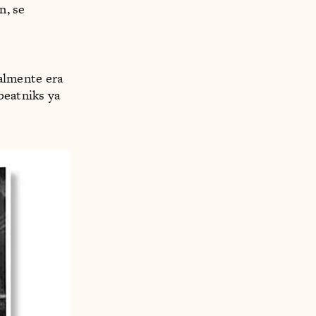
n, se
nalmente era
beatniks ya