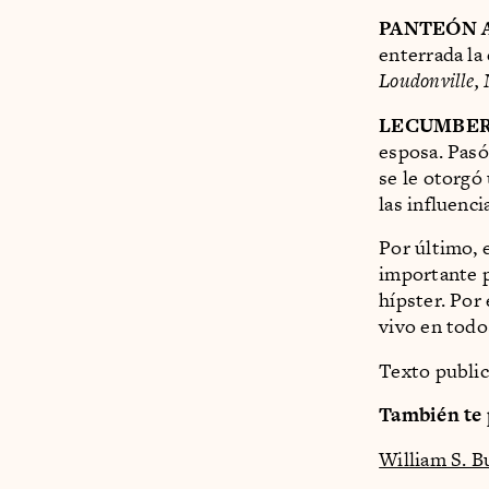
PANTEÓN A
enterrada la
Loudonville, 
LECUMBER
esposa. Pasó
se le otorgó
las influenci
Por último, 
importante p
hípster. Por 
vivo en todo
Texto publi
También te 
William S. B