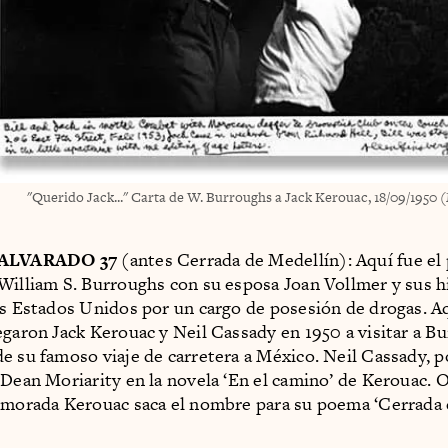
"Querido Jack..." Carta de W. Burroughs a Jack Kerouac, 18/09/1950
 ALVARADO 37
(antes Cerrada de Medellín): Aquí fue el 
William S. Burroughs con su esposa Joan Vollmer y sus h
os Estados Unidos por un cargo de posesión de drogas. A
egaron Jack Kerouac y Neil Cassady en 1950 a visitar a B
e su famoso viaje de carretera a México. Neil Cassady, po
 Dean Moriarity en la novela ‘En el camino’ de Kerouac. 
 morada Kerouac saca el nombre para su poema ‘Cerrada