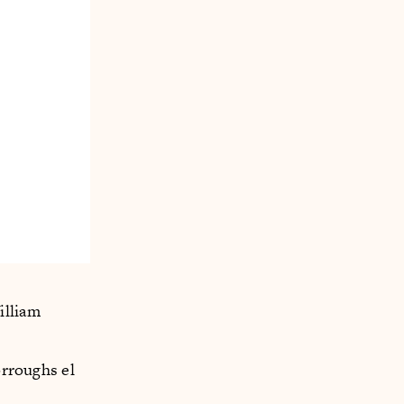
illiam
orroughs el