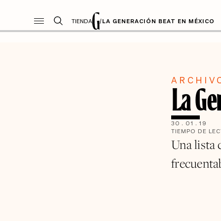
TIENDA
/
LA GENERACIÓN BEAT EN MÉXICO
ARCHIV
La Ge
30
.
01
.
19
TIEMPO DE LE
Una lista
frecuenta