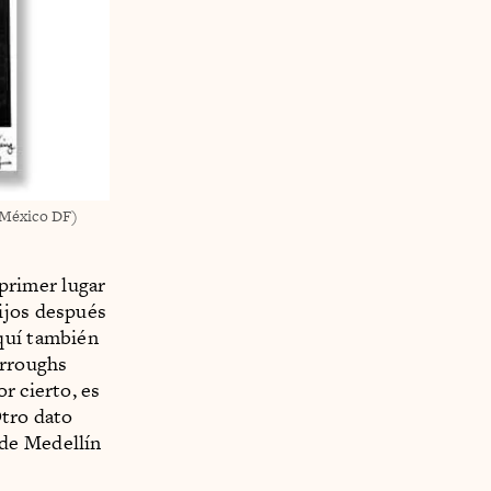
 (México DF)
primer lugar
ijos después
quí también
urroughs
r cierto, es
Otro dato
 de Medellín