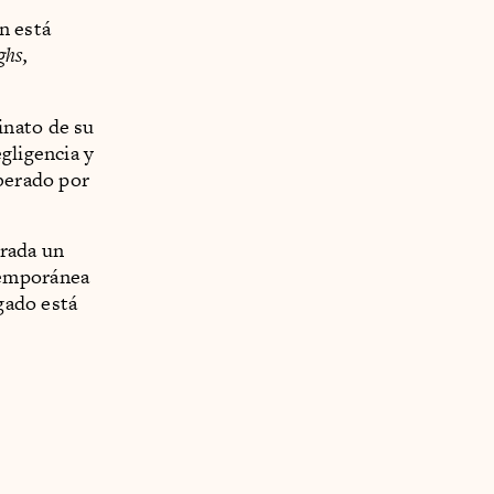
ón está
ghs,
sinato de su
gligencia y
iberado por
erada un
temporánea
egado está