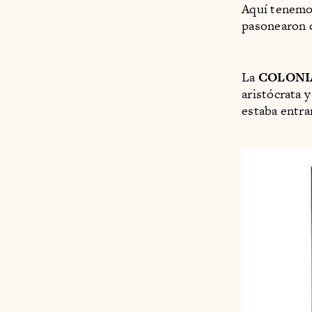
Aquí tenemos
pasonearon o
La
COLONI
aristócrata 
estaba entra