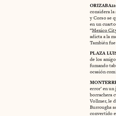
ORIZABA21
considera la
y Corso se q
en un cuarto
“
Mexico Cit
adicta a la 
También fue 
PLAZA LUI
de los amigo
fumando taba
ocasión com
MONTERRE
error’ en un
borrachera c
Vollmer, le 
Burroughs as
convertido e