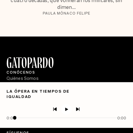
cuatro décadas, que volvieran los militares, sin
dimen...
PAULA MÓNACO FELIPE
CONÓCENOS
Quiénes Somos
Directorio
LA ÓPERA EN TIEMPOS DE
IGUALDAD
PÓDCASTS
Semanario Gatopardo
En Qué Momento
0:00
0:00
Crecer en Distopía
SÍGUENOS