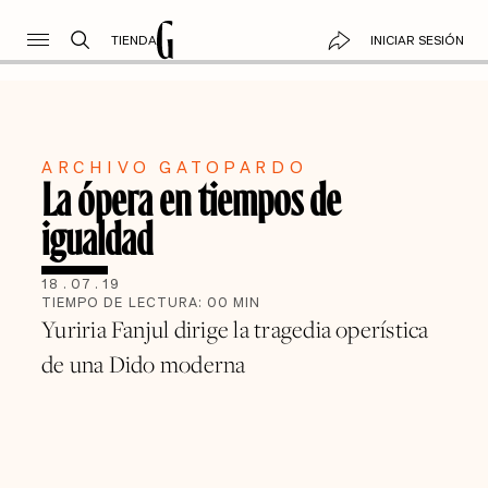
TIENDA
INICIAR SESIÓN
ARCHIVO GATOPARDO
La ópera en tiempos de
igualdad
18
.
07
.
19
TIEMPO DE LECTURA:
00
MIN
Yuriria Fanjul dirige la tragedia operística
de una Dido moderna