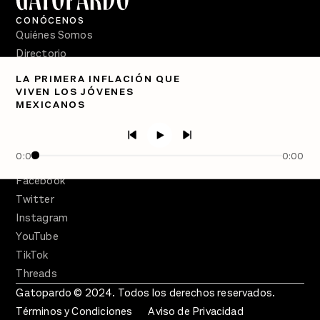
CONÓCENOS
Quiénes Somos
Directorio
LA PRIMERA INFLACIÓN QUE
PÓDCASTS
VIVEN LOS JÓVENES
Semanario Gatopardo
MEXICANOS
En Qué Momento
Crecer en Distopía
0:00
0:00
SÍGUENOS
Facebook
Twitter
Instagram
YouTube
TikTok
Threads
Gatopardo © 2024. Todos los derechos reservados.
Términos y Condiciones
Aviso de Privacidad