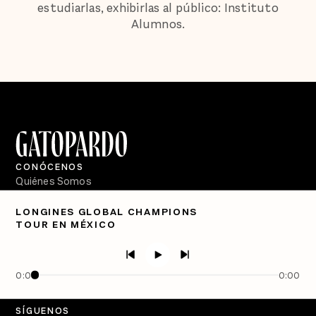
estudiarlas, exhibirlas al público: Instituto
Alumnos.
CONÓCENOS
Quiénes Somos
Directorio
LONGINES GLOBAL CHAMPIONS
TOUR EN MÉXICO
PÓDCASTS
Semanario Gatopardo
En Qué Momento
0:00
0:00
Crecer en Distopía
SÍGUENOS