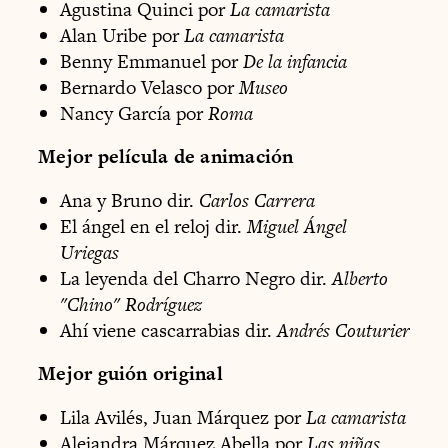
Agustina Quinci por
La camarista
Alan Uribe por
La camarista
Benny Emmanuel por
De la infancia
Bernardo Velasco por
Museo
Nancy García por
Roma
Mejor película de animación
Ana y Bruno dir.
Carlos Carrera
El ángel en el reloj dir.
Miguel Ángel
Uriegas
La leyenda del Charro Negro dir.
Alberto
"Chino" Rodríguez
Ahí viene cascarrabias dir.
Andrés Couturier
Mejor guión original
Lila Avilés, Juan Márquez por
La camarista
Alejandra Márquez Abella por
Las niñas