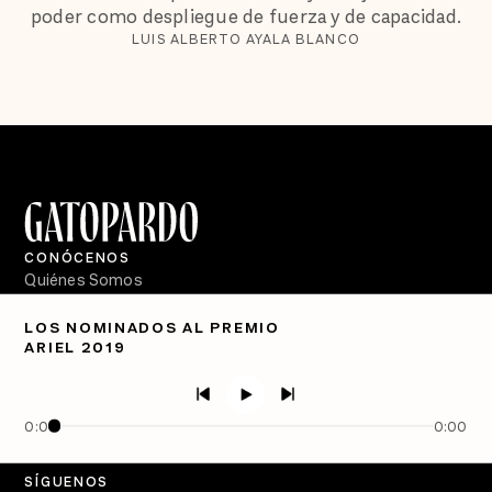
poder como despliegue de fuerza y de capacidad.
LUIS ALBERTO AYALA BLANCO
CONÓCENOS
Quiénes Somos
Directorio
LOS NOMINADOS AL PREMIO
ARIEL 2019
PÓDCASTS
Semanario Gatopardo
En Qué Momento
0:00
0:00
Crecer en Distopía
SÍGUENOS