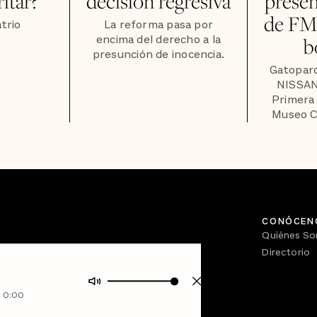
ritar?
decisión regresiva
prese
de FM
trio
La reforma pasa por
encima del derecho a la
b
presunción de inocencia.
Gatopar
NISSAN 
Primera
Museo C
CONÓCEN
Quiénes S
Directorio
0:00