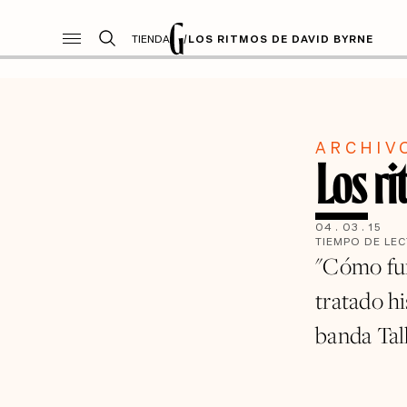
TIENDA
/
LOS RITMOS DE DAVID BYRNE
ARCHIV
Los r
04
.
03
.
15
TIEMPO DE LE
"Cómo fun
tratado hi
banda Tal