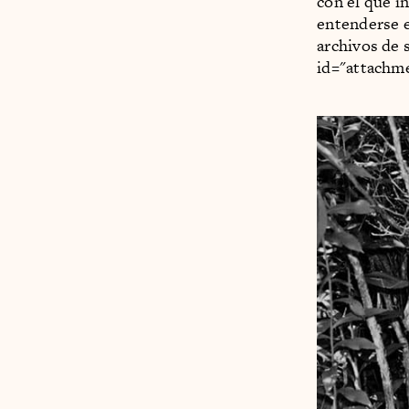
con el que i
entenderse e
archivos de 
id="attachme