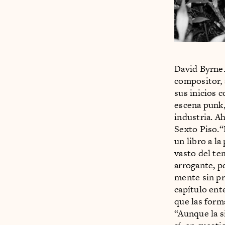
David Byrne.
compositor, 
sus inicios 
escena punk,
industria. Ah
Sexto Piso.“D
un libro a la
vasto del tem
arrogante, p
mente sin pr
capítulo ent
que las form
“Aunque la s