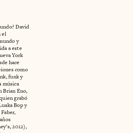
mundo? David
 el
 mundo y
ida a este
Nueva York
esde hace
aciones como
nk, funk y
la música
n Brian Eno,
 quien grabó
 Luaka Bop y
 Faber,
 años
y’s, 2012),