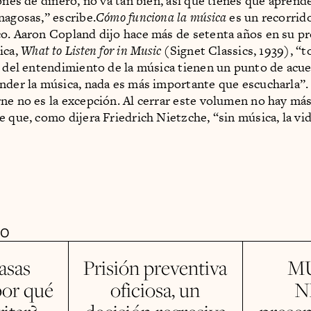
iones de dinero, no va tan bien, así que tienes que aprend
nagosas,” escribe.
Cómo funciona la música
es un recorrido
o. Aaron Copland dijo hace más de setenta años en su pr
ica,
What to Listen for in Music
(Signet Classics, 1939), “t
a del entendimiento de la música tienen un punto de acu
nder la música, nada es más importante que escucharla”. 
ne no es la excepción. Al cerrar este volumen no hay más
e que, como dijera Friedrich Nietzche, “sin música, la vid
DO
asas
Prisión preventiva
M
¿por qué
oficiosa, un
N