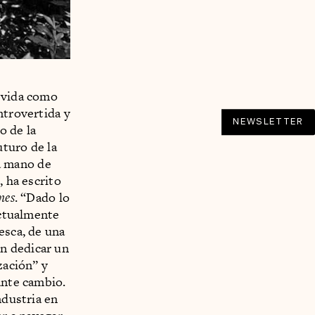
u vida como
ntrovertida y
NEWSLETTER
o de la
uturo de la
la mano de
, ha escrito
mes
. “Dado lo
ectualmente
esca, de una
n dedicar un
zación” y
ante cambio.
ndustria en