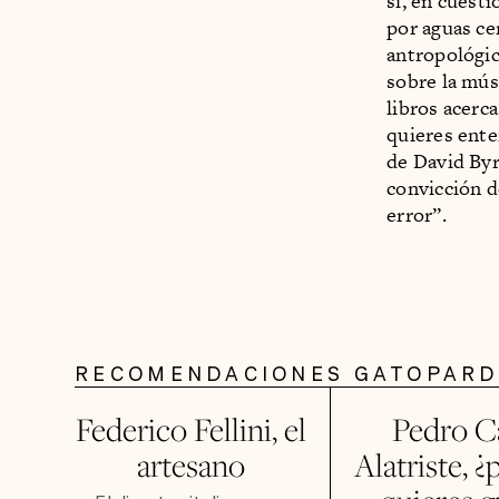
sí, en cuest
por aguas ce
antropológic
sobre la mús
libros acerc
quieres ente
de David Byr
convicción d
error”.
RECOMENDACIONES GATOPAR
Federico Fellini, el
Pedro C
artesano
Alatriste, 