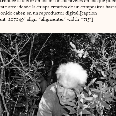
ntroduce al lector en los distintos niveles en los que pue
ste arte: desde la chispa creativa de un compositor hast
sonido caben en un reproductor digital.[caption
nt_207049" align="aligncenter" width="715"]