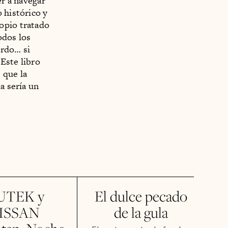
er a navegar
 histórico y
opio tratado
odos los
erdo… si
Este libro
 que la
a sería un
UTEK y
El dulce pecado
ISSAN
de la gula