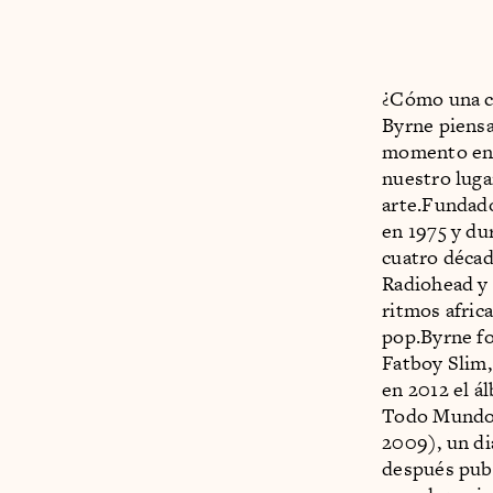
¿Cómo una c
Byrne piensa
momento en q
nuestro luga
arte.Fundado
en 1975 y du
cuatro décad
Radiohead y 
ritmos afric
pop.Byrne fo
Fatboy Slim,
en 2012 el 
Todo Mundo.E
2009), un di
después pub