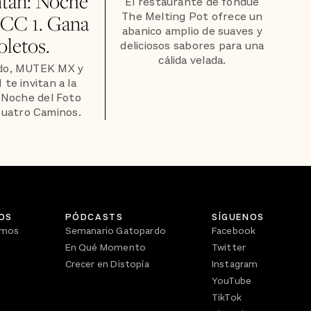
ntan: Noche
El restaurante de fondue
The Melting Pot ofrece un
CC 1. Gana
abanico amplio de suaves y
oletos.
deliciosos sabores para una
cálida velada.
do, MUTEK MX y
te invitan a la
 Noche del Foto
uatro Caminos.
OS
PÓDCASTS
SÍGUENOS
omos
Semanario Gatopardo
Facebook
En Qué Momento
Twitter
Crecer en Distopía
Instagram
YouTube
TikTok