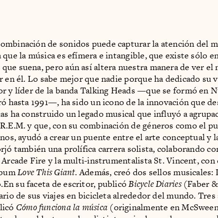
ombinación de sonidos puede capturar la atención del 
 que la música es efímera e intangible, que existe sólo en
ue suena, pero aún así altera nuestra manera de ver el
r en él. Lo sabe mejor que nadie porque ha dedicado su v
r y líder de la banda Talking Heads —que se formó en 
ró hasta 1991—, ha sido un icono de la innovación que d
as ha construido un legado musical que influyó a agrup
R.E.M. y que, con su combinación de géneros como el pu
anos, ayudó a crear un puente entre el arte conceptual y 
rjó también una prolífica carrera solista, colaborando co
 Arcade Fire y la multi-instrumentalista St. Vincent, con
álbum
Love This Giant
. Además, creó dos sellos musicales:
n su faceta de escritor, publicó
Bicycle Diaries
(Faber &
ario de sus viajes en bicicleta alrededor del mundo. Tres
licó
Cómo funciona la música
(originalmente en McSweene