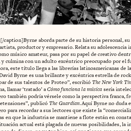
[/caption]Byrne aborda parte de su historia personal, s
artista, productor y empresario. Relata su adolescencia i
como músico amateur, pasa por su papel de creativo dentr
 y culmina con un adulto excéntrico preocupado por el f
ora, este título llega a las librerías latinoamericanas de 
avid Byrne es una brillante y excéntrica estrella de rock
 par de sus talentos de Proteo”, escribió
The New York Ti
a, llamar ‘tratado’ a
Cómo funciona la música
sería intel
ero también podría vérsele como la perspectiva franca, fr
etensiones”, publicó
The Guardian
.Aquí Byrne no duda e
ero para recordar a sus lectores que existe la “comerciali
as en que la industria se mantiene a flote están en const
ituación actual está plagada de nuevas posibilidades, la i